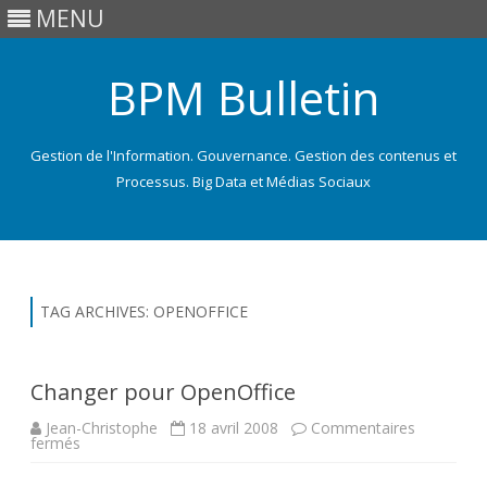
MENU
BPM Bulletin
Gestion de l'Information. Gouvernance. Gestion des contenus et
Processus. Big Data et Médias Sociaux
Skip
to
content
TAG ARCHIVES:
OPENOFFICE
Changer pour OpenOffice
Jean-Christophe
18 avril 2008
Commentaires
sur
fermés
Changer
pour