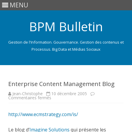
MENU
BPM Bulletin
Gestion de l'Information. Gouvernance. Gestion des contenus et
Processus. Big Data et Médias Sociaux
Skip
to
content
Enterprise Content Management Blog
Jean-Christophe
10 décembre 2005
sur
Commentaires fermés
Enterprise
Content
Management
http://www.ecmstrategy.com/is/
Blog
Le blog d’
Imagine Solutions
qui présente les