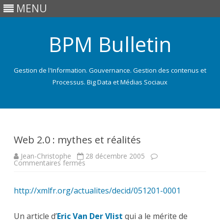
MENU
BPM Bulletin
Gestion de l'Information. Gouvernance. Gestion des contenus et
Processus. Big Data et Médias Sociaux
Skip
to
content
Web 2.0 : mythes et réalités
Jean-Christophe
28 décembre 2005
sur
Commentaires fermés
Web
2.0
:
http://xmlfr.org/actualites/decid/051201-0001
mythes
et
réalités
Un article d’
Eric Van Der Vlist
qui a le mérite de