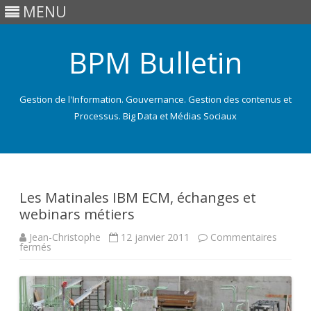
MENU
BPM Bulletin
Gestion de l'Information. Gouvernance. Gestion des contenus et
Processus. Big Data et Médias Sociaux
Skip
to
content
Les Matinales IBM ECM, échanges et
webinars métiers
Jean-Christophe
12 janvier 2011
Commentaires
sur
fermés
Les
Matinales
IBM
ECM,
échanges
et