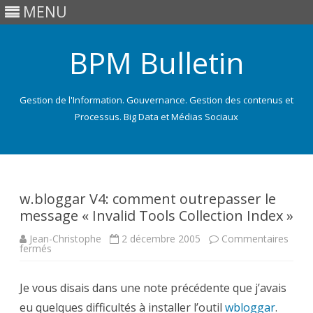
MENU
BPM Bulletin
Gestion de l'Information. Gouvernance. Gestion des contenus et
Processus. Big Data et Médias Sociaux
Skip
to
content
w.bloggar V4: comment outrepasser le
message « Invalid Tools Collection Index »
Jean-Christophe
2 décembre 2005
Commentaires
sur
fermés
w.bloggar
V4:
comment
Je vous disais dans une note précédente que j’avais
outrepasser
le
eu quelques difficultés à installer l’outil
message
wbloggar
.