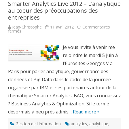
Smarter Analytics Live 2012 – L’analytique
au coeur des préoccupations des
entreprises
Jean-Christophe
11 avril 2012
Commentaires
sur
fermés
Smarter
Analytics
Live
2012
Je vous invite à venir me
–
L’analytique
rejoindre le mardi 5 juin à
au
coeur
l’Eurosites Georges V à
des
Paris pour parler analytique, gouvernance des
préoccupations
des
données et Big Data dans le cadre de la journée
entreprises
organisée par IBM et ses partenaires autour de la
thématique Smarter Analytics. BAO, vous connaissez
? Business Analytics & Optimization. Si le terme
désormais à peu près admis…
Read more »
Gestion de l'Information
analytics
,
analytique
,