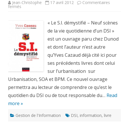
Jean-Christophe
17 avril 2012
Commentaires
sur
fermés
Le
S.I.
démystifié
:
« Le S.I. démystifié – Neuf scènes
Neuf
scènes
de la vie quotidienne d’un DSI »
de
la
est un ouvrage paru chez Dunod
vie
quotidienne
et dont l’auteur n’est autre
d’un
DSI
qu’Yves Cazaud déjà cité ici pour
ses précédents livres dont celui
sur l’urbanisation sur
Urbanisation, SOA et BPM. Ce nouvel ouvrage
permettra au lecteur de comprendre ce qu’est le
quotidien du DSI ou de tout responsable du…
Read
more »
Gestion de l'Information
DSI
,
information
,
livre