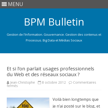
MENU
BPM Bulletin
Gestion de l'Information. Gouvernance. Gestion des contenus et
Processus. Big Data et Médias Sociaux
Skip
to
content
Et si l’on parlait usages professionnels
du Web et des réseaux sociaux ?
Jean-Christophe
8 octobre 2012
Commentaires
sur
fermés
Et
si
l’on
parlait
Voilà bien longtemps que
usages
professionnels
je n’ai posté sur le blog, et