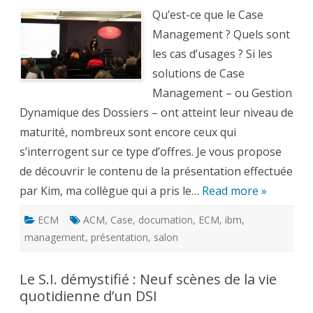
:
présentation
Qu’est-ce que le Case
et
cas
Management ? Quels sont
d’usages
de
les cas d’usages ? Si les
la
gestion
solutions de Case
dynamique
de
Management – ou Gestion
dossiers
Dynamique des Dossiers – ont atteint leur niveau de
maturité, nombreux sont encore ceux qui
s’interrogent sur ce type d’offres. Je vous propose
de découvrir le contenu de la présentation effectuée
par Kim, ma collègue qui a pris le…
Read more »
ECM
ACM
,
Case
,
documation
,
ECM
,
ibm
,
management
,
présentation
,
salon
Le S.I. démystifié : Neuf scènes de la vie
quotidienne d’un DSI