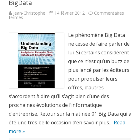
BigData
Jean-Christophe
14 février 2012
Commentaires
sur
fermés
Big
Data
:
cas
Le phénomène Big Data
d’usages,
exemples,
ne cesse de faire parler de
intégration,
retour
lui. Si certains considèrent
sur
la
que ce n’est qu’un buzz de
matinée
01
plus lancé par les éditeurs
BigData
pour propulser leurs
offres, d’autres
s’accordent à dire qu’il s’agit bien d’une des
prochaines évolutions de l’informatique
d’entreprise. Retour sur la matinée 01 Big Data qui a
été une très belle occasion d’en savoir plus…
Read
more »