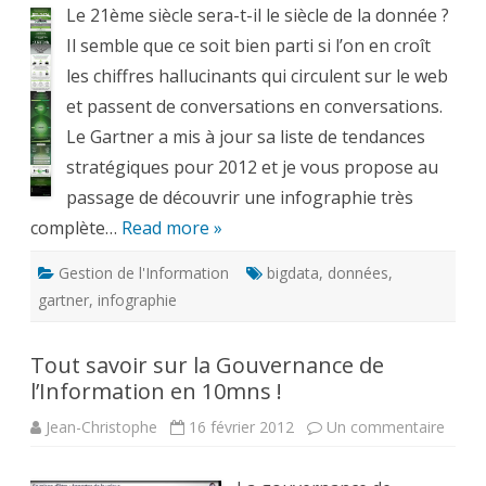
Le 21ème siècle sera-t-il le siècle de la donnée ?
les
10
Il semble que ce soit bien parti si l’on en croît
tenda
strat
les chiffres hallucinants qui circulent sur le web
pour
2012
et passent de conversations en conversations.
par
le
Le Gartner a mis à jour sa liste de tendances
Gartn
stratégiques pour 2012 et je vous propose au
passage de découvrir une infographie très
complète…
Read more »
Gestion de l'Information
bigdata
,
données
,
gartner
,
infographie
Tout savoir sur la Gouvernance de
l’Information en 10mns !
sur
Jean-Christophe
16 février 2012
Un commentaire
Tout
savoir
sur