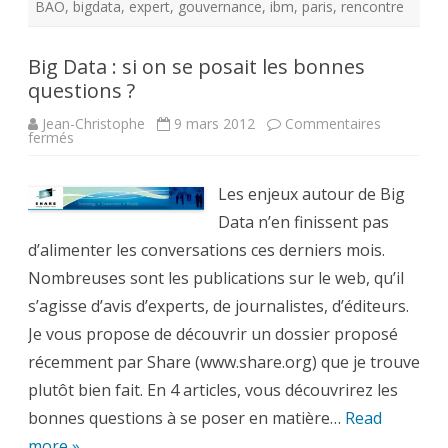
BAO
,
bigdata
,
expert
,
gouvernance
,
ibm
,
paris
,
rencontre
Big Data : si on se posait les bonnes
questions ?
Jean-Christophe
9 mars 2012
Commentaires
sur
fermés
Big
Data
:
si
Les enjeux autour de Big
on
se
Data n’en finissent pas
posait
d’alimenter les conversations ces derniers mois.
les
bonnes
Nombreuses sont les publications sur le web, qu’il
questions
?
s’agisse d’avis d’experts, de journalistes, d’éditeurs.
Je vous propose de découvrir un dossier proposé
récemment par Share (www.share.org) que je trouve
plutôt bien fait. En 4 articles, vous découvrirez les
bonnes questions à se poser en matière…
Read
more »