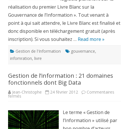
réalisation du premier Livre Blanc sur la
Gouvernance de l’Information ». Tout venant à
point à qui sait attendre, le Livre Blanc est finalisé et
donc disponible en téléchargement gratuit (après
inscription). Si vous souhaitez …
Read more »
Gestion de l'Information
gouvernance
,
infomration
,
livre
Gestion de l’information : 21 domaines
fonctionnels dont Big Data
Jean-Christophe
24 février 2012
Commentaires
sur
fermés
Gestion
de
l’information
:
Le terme « Gestion de
21
domaines
l’Information » utilisé par
fonctionnels
dont
bon nombre d’acteurs