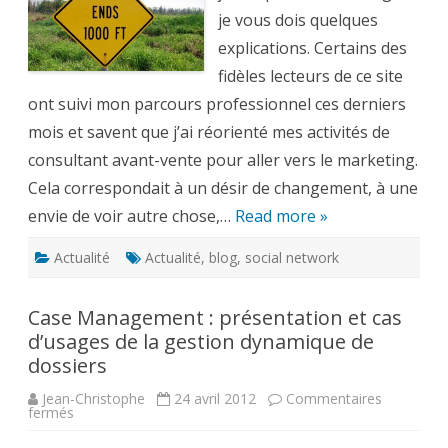
du
Web
je vous dois quelques
et
des
explications. Certains des
réseaux
sociaux
fidèles lecteurs de ce site
?
ont suivi mon parcours professionnel ces derniers
mois et savent que j’ai réorienté mes activités de
consultant avant-vente pour aller vers le marketing.
Cela correspondait à un désir de changement, à une
envie de voir autre chose,…
Read more »
Actualité
Actualité
,
blog
,
social network
Case Management : présentation et cas
d’usages de la gestion dynamique de
dossiers
Jean-Christophe
24 avril 2012
Commentaires
sur
fermés
Case
Management