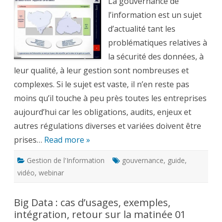
La gouvernance de
la
Gouv
l’information est un sujet
de
l’Info
d’actualité tant les
en
10mn
problématiques relatives à
!
la sécurité des données, à
leur qualité, à leur gestion sont nombreuses et
complexes. Si le sujet est vaste, il n’en reste pas
moins qu’il touche à peu près toutes les entreprises
aujourd’hui car les obligations, audits, enjeux et
autres régulations diverses et variées doivent être
prises…
Read more »
Gestion de l'Information
gouvernance
,
guide
,
vidéo
,
webinar
Big Data : cas d’usages, exemples,
intégration, retour sur la matinée 01