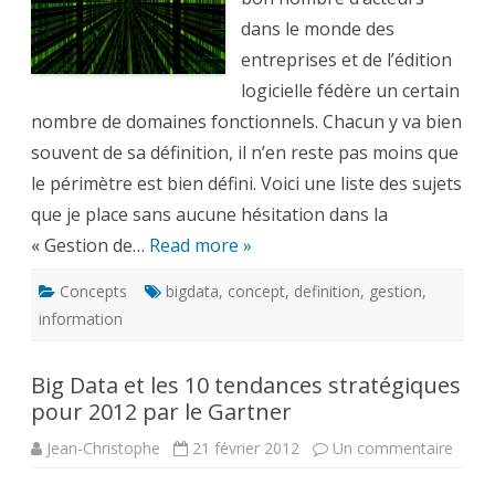
Big
Data
dans le monde des
entreprises et de l’édition
logicielle fédère un certain
nombre de domaines fonctionnels. Chacun y va bien
souvent de sa définition, il n’en reste pas moins que
le périmètre est bien défini. Voici une liste des sujets
que je place sans aucune hésitation dans la
« Gestion de…
Read more »
Concepts
bigdata
,
concept
,
definition
,
gestion
,
information
Big Data et les 10 tendances stratégiques
pour 2012 par le Gartner
sur
Jean-Christophe
21 février 2012
Un commentaire
Big
Data
et