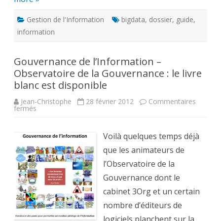
Gestion de l'Information
bigdata
,
dossier
,
guide
,
information
Gouvernance de l’Information –
Observatoire de la Gouvernance : le livre
blanc est disponible
Jean-Christophe
28 février 2012
Commentaires
sur
fermés
Gouvernance
de
l’Information
–
Voilà quelques temps déjà
Observatoire
de
que les animateurs de
la
Gouvernance
l’Observatoire de la
:
le
Gouvernance dont le
livre
blanc
cabinet 3Org et un certain
est
disponible
nombre d’éditeurs de
logiciels planchent sur la