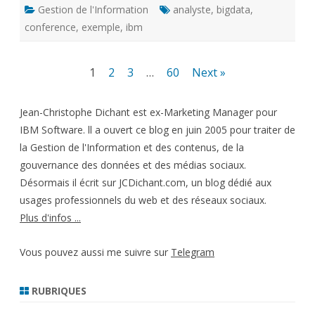
Gestion de l'Information
analyste
,
bigdata
,
conference
,
exemple
,
ibm
Pagination
1
2
3
…
60
Next »
des
Jean-Christophe Dichant est ex-Marketing Manager pour
publications
IBM Software. ll a ouvert ce blog en juin 2005 pour traiter de
la Gestion de l'Information et des contenus, de la
gouvernance des données et des médias sociaux.
Désormais il écrit sur JCDichant.com, un blog dédié aux
usages professionnels du web et des réseaux sociaux.
Plus d'infos ...
Vous pouvez aussi me suivre sur
Telegram
RUBRIQUES