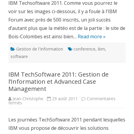
IBM Techsoftware 2011. Comme vous pourrez le
Forum
voir sur les images ci-dessous, il y a foule à l’IBM
Forum avec près de 500 inscrits, un joli succès
d’autant plus que la météo est de la partie : le site de
Bois-Colombes est ainsi bien…
Read more »
Gestion de l'Information
conference
,
ibm
,
software
IBM TechSoftware 2011: Gestion de
l’Information et Advanced Case
Management
Jean-Christophe
29 août 2011
Commentaires
sur
fermés
IBM
TechSoftware
2011:
Les journées TechSoftware 2011 pendant lesquelles
Gestion
de
IBM vous propose de découvrir les solutions
l’Information
et