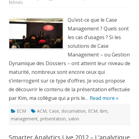
sur
fermés
Case
Management
:
présentation
Qu’est-ce que le Case
et
cas
Management ? Quels sont
d’usages
de
les cas d’usages ? Si les
la
gestion
solutions de Case
dynamique
de
Management – ou Gestion
dossiers
Dynamique des Dossiers – ont atteint leur niveau de
maturité, nombreux sont encore ceux qui
s’interrogent sur ce type d’offres. Je vous propose
de découvrir le contenu de la présentation effectuée
par Kim, ma collègue qui a pris le…
Read more »
ECM
ACM
,
Case
,
documation
,
ECM
,
ibm
,
management
,
présentation
,
salon
Smarter Analytics Live 2012 – L’analytique