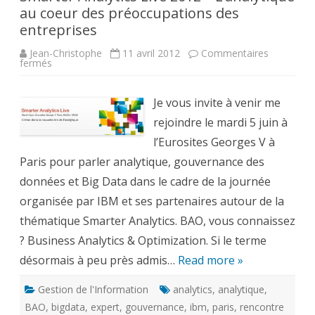
au coeur des préoccupations des
entreprises
Jean-Christophe
11 avril 2012
Commentaires
sur
fermés
Smarter
Analytics
Live
2012
Je vous invite à venir me
–
L’analytique
rejoindre le mardi 5 juin à
au
coeur
l’Eurosites Georges V à
des
Paris pour parler analytique, gouvernance des
préoccupations
des
données et Big Data dans le cadre de la journée
entreprises
organisée par IBM et ses partenaires autour de la
thématique Smarter Analytics. BAO, vous connaissez
? Business Analytics & Optimization. Si le terme
désormais à peu près admis…
Read more »
Gestion de l'Information
analytics
,
analytique
,
BAO
,
bigdata
,
expert
,
gouvernance
,
ibm
,
paris
,
rencontre