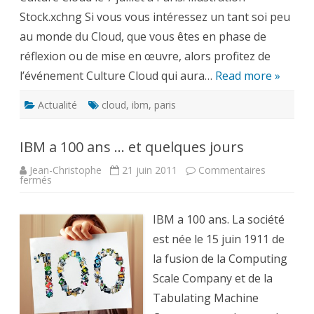
toujours
Stock.xchng Si vous vous intéressez un tant soi peu
voulu
savoir
au monde du Cloud, que vous êtes en phase de
sur
le
réflexion ou de mise en œuvre, alors profitez de
Cloud
…
l’événement Culture Cloud qui aura…
Read more »
Actualité
cloud
,
ibm
,
paris
IBM a 100 ans … et quelques jours
Jean-Christophe
21 juin 2011
Commentaires
sur
fermés
IBM
a
100
ans
IBM a 100 ans. La société
…
et
est née le 15 juin 1911 de
quelques
jours
la fusion de la Computing
Scale Company et de la
Tabulating Machine