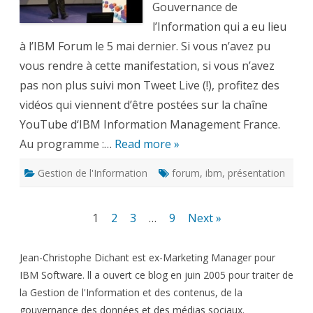
Gouvernance de
l’Information qui a eu lieu
à l’IBM Forum le 5 mai dernier. Si vous n’avez pu
vous rendre à cette manifestation, si vous n’avez
pas non plus suivi mon Tweet Live (!), profitez des
vidéos qui viennent d’être postées sur la chaîne
YouTube d‘IBM Information Management France.
Au programme :…
Read more »
Gestion de l'Information
forum
,
ibm
,
présentation
Pagination
1
2
3
…
9
Next »
des
Jean-Christophe Dichant est ex-Marketing Manager pour
publications
IBM Software. ll a ouvert ce blog en juin 2005 pour traiter de
la Gestion de l'Information et des contenus, de la
gouvernance des données et des médias sociaux.