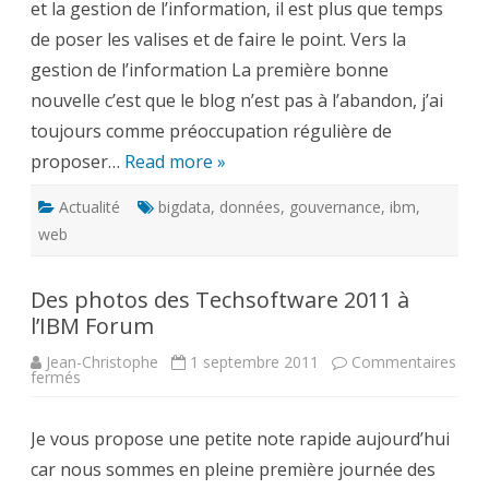
et la gestion de l’information, il est plus que temps
de poser les valises et de faire le point. Vers la
gestion de l’information La première bonne
nouvelle c’est que le blog n’est pas à l’abandon, j’ai
toujours comme préoccupation régulière de
proposer…
Read more »
Actualité
bigdata
,
données
,
gouvernance
,
ibm
,
web
Des photos des Techsoftware 2011 à
l’IBM Forum
Jean-Christophe
1 septembre 2011
Commentaires
sur
fermés
Des
photos
des
Je vous propose une petite note rapide aujourd’hui
Techsoftware
2011
car nous sommes en pleine première journée des
à
l’IBM