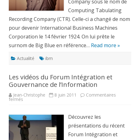
Company sous le nom de
Computing Tabulating
Recording Company (CTR). Celle-ci a changé de nom
pour devenir International Business Machines
Corporation le 14 février 1924. On lui prête le
surnom de Big Blue en référence…
Read more »
Actualité
ibm
Les vidéos du Forum Intégration et
Gouvernance de l’Information
Jean-Christophe
8 juin 2011
Commentaires
sur
fermés
Les
vidéos
du
Forum
Découvrez les
Intégration
et
présentations du récent
Gouvernance
de
Forum Intégration et
l’Information