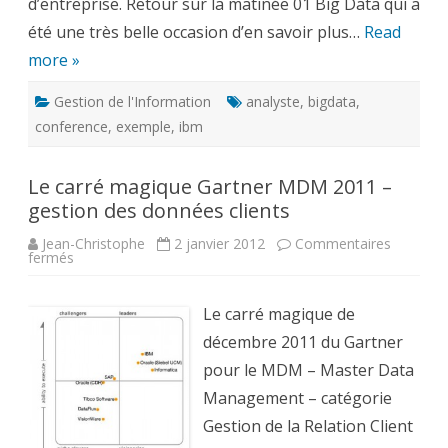
d’entreprise. Retour sur la matinée 01 Big Data qui a
été une très belle occasion d’en savoir plus…
Read
more »
Gestion de l'Information
analyste
,
bigdata
,
conference
,
exemple
,
ibm
Le carré magique Gartner MDM 2011 –
gestion des données clients
Jean-Christophe
2 janvier 2012
Commentaires
sur
fermés
Le
carré
magique
Gartner
Le carré magique de
MDM
2011
décembre 2011 du Gartner
–
gestion
pour le MDM – Master Data
des
données
Management – catégorie
clients
Gestion de la Relation Client