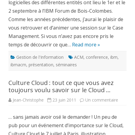
logicielles des différentes entités ont lieu le 1er et le
Advanced
Case
2 septembre à l’IBM Forum de Bois-Colombes.
Management
Comme les années précédentes, j’aurai le plaisir de
vous retrouver et d’animer une session sur le Case
Management. Si vous n’avez pas encore pris le
temps de découvrir ce que…
Read more »
Gestion de l'Information
ACM
,
conference
,
ibm
,
ibmacm
,
présentation
,
séminaires
Culture Cloud : tout ce que vous avez
toujours voulu savoir sur le Cloud …
sur
Jean-Christophe
23 juin 2011
Un commentaire
Culture
Cloud
:
… sans jamais avoir osé le demander ! Un peu de
tout
ce
pub pour un événement d’importance sur le Cloud,
que
vous
Culture Cloud le 7 juillet à Paris. illustration
avez