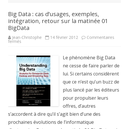
Big Data : cas d’usages, exemples,
intégration, retour sur la matinée 01
BigData
Jean-Christophe
14 février 2012
Commentaires
sur
fermés
Big
Data
:
cas
Le phénomène Big Data
d’usages,
exemples,
ne cesse de faire parler de
intégration,
retour
lui. Si certains considèrent
sur
la
que ce n’est qu’un buzz de
matinée
01
plus lancé par les éditeurs
BigData
pour propulser leurs
offres, d’autres
s’accordent à dire qu’il s’agit bien d’une des
prochaines évolutions de l’informatique