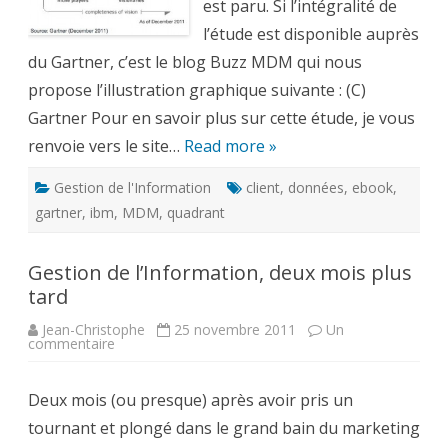
est paru. Si l’intégralité de
l’étude est disponible auprès
du Gartner, c’est le blog Buzz MDM qui nous
propose l’illustration graphique suivante : (C)
Gartner Pour en savoir plus sur cette étude, je vous
renvoie vers le site…
Read more »
Gestion de l'Information
client
,
données
,
ebook
,
gartner
,
ibm
,
MDM
,
quadrant
Gestion de l’Information, deux mois plus
tard
Jean-Christophe
25 novembre 2011
Un
sur
commentaire
Gestion
de
l’Information,
Deux mois (ou presque) après avoir pris un
deux
mois
tournant et plongé dans le grand bain du marketing
plus
tard