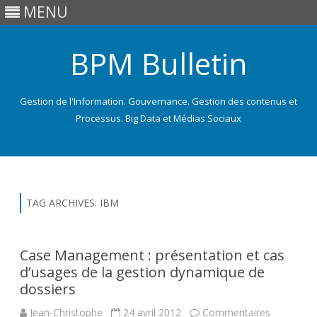
MENU
BPM Bulletin
Gestion de l'Information. Gouvernance. Gestion des contenus et
Processus. Big Data et Médias Sociaux
Skip
to
content
TAG ARCHIVES:
IBM
Case Management : présentation et cas
d’usages de la gestion dynamique de
dossiers
Jean-Christophe
24 avril 2012
Commentaires