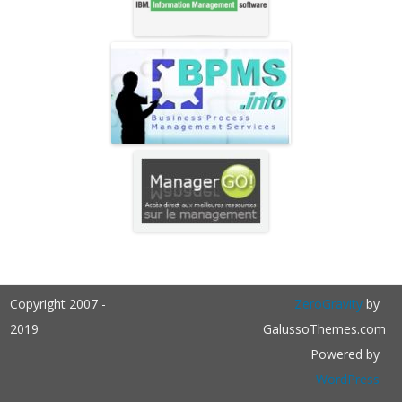
Copyright 2007 -
ZeroGravity
by
2019
GalussoThemes.com
Powered by
WordPress