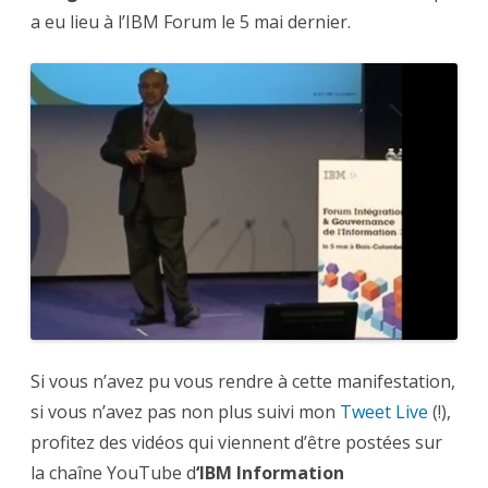
Gouvernance
a eu lieu à l’IBM Forum le 5 mai dernier.
de
l’Information
Si vous n’avez pu vous rendre à cette manifestation,
si vous n’avez pas non plus suivi mon
Tweet Live
(!),
profitez des vidéos qui viennent d’être postées sur
la chaîne YouTube d
‘IBM Information