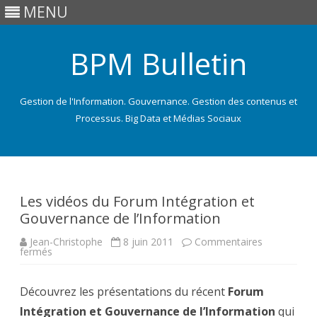
MENU
BPM Bulletin
Gestion de l'Information. Gouvernance. Gestion des contenus et
Processus. Big Data et Médias Sociaux
Skip
to
content
Les vidéos du Forum Intégration et
Gouvernance de l’Information
Jean-Christophe
8 juin 2011
Commentaires
sur
fermés
Les
vidéos
du
Découvrez les présentations du récent
Forum
Forum
Intégration
Intégration et Gouvernance de l’Information
et
qui