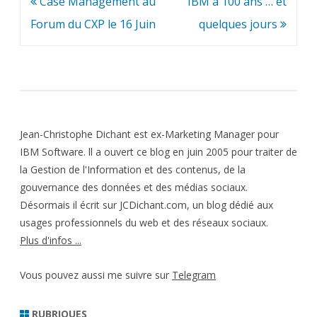
Navigation
Case Management au
IBM a 100 ans … et
de
Forum du CXP le 16 Juin
quelques jours
l’article
Jean-Christophe Dichant est ex-Marketing Manager pour
IBM Software. ll a ouvert ce blog en juin 2005 pour traiter de
la Gestion de l'Information et des contenus, de la
gouvernance des données et des médias sociaux.
Désormais il écrit sur JCDichant.com, un blog dédié aux
usages professionnels du web et des réseaux sociaux.
Plus d'infos ...
Vous pouvez aussi me suivre sur
Telegram
RUBRIQUES