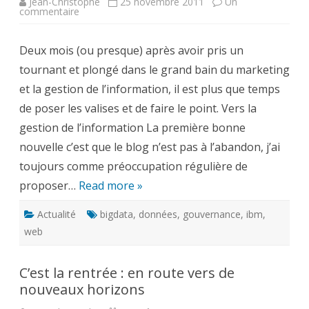
Jean-Christophe
25 novembre 2011
Un
sur
commentaire
Gestion
de
l’Information,
Deux mois (ou presque) après avoir pris un
deux
mois
tournant et plongé dans le grand bain du marketing
plus
tard
et la gestion de l’information, il est plus que temps
de poser les valises et de faire le point. Vers la
gestion de l’information La première bonne
nouvelle c’est que le blog n’est pas à l’abandon, j’ai
toujours comme préoccupation régulière de
proposer…
Read more »
Actualité
bigdata
,
données
,
gouvernance
,
ibm
,
web
C’est la rentrée : en route vers de
nouveaux horizons