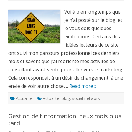
si
l’on
parlait
Voilà bien longtemps que
usages
professionnels
je n’ai posté sur le blog, et
du
Web
je vous dois quelques
et
des
explications. Certains des
réseaux
sociaux
fidèles lecteurs de ce site
?
ont suivi mon parcours professionnel ces derniers
mois et savent que j’ai réorienté mes activités de
consultant avant-vente pour aller vers le marketing.
Cela correspondait à un désir de changement, à une
envie de voir autre chose,…
Read more »
Actualité
Actualité
,
blog
,
social network
Gestion de l’Information, deux mois plus
tard