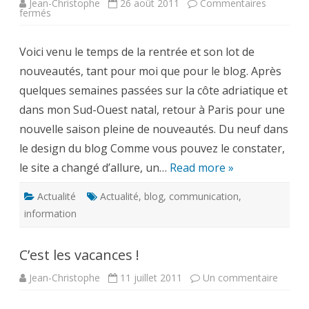
Jean-Christophe
26 août 2011
Commentaires
sur
fermés
C’est
la
rentrée
Voici venu le temps de la rentrée et son lot de
:
en
nouveautés, tant pour moi que pour le blog. Après
route
vers
quelques semaines passées sur la côte adriatique et
de
nouveaux
dans mon Sud-Ouest natal, retour à Paris pour une
horizons
nouvelle saison pleine de nouveautés. Du neuf dans
le design du blog Comme vous pouvez le constater,
le site a changé d’allure, un…
Read more »
Actualité
Actualité
,
blog
,
communication
,
information
C’est les vacances !
sur
Jean-Christophe
11 juillet 2011
Un commentaire
C’est
les
vacanc