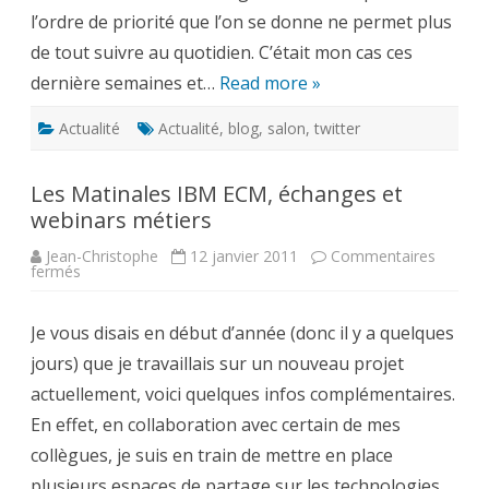
l’ordre de priorité que l’on se donne ne permet plus
de tout suivre au quotidien. C’était mon cas ces
dernière semaines et…
Read more »
Actualité
Actualité
,
blog
,
salon
,
twitter
Les Matinales IBM ECM, échanges et
webinars métiers
Jean-Christophe
12 janvier 2011
Commentaires
sur
fermés
Les
Matinales
IBM
Je vous disais en début d’année (donc il y a quelques
ECM,
échanges
jours) que je travaillais sur un nouveau projet
et
webinars
actuellement, voici quelques infos complémentaires.
métiers
En effet, en collaboration avec certain de mes
collègues, je suis en train de mettre en place
plusieurs espaces de partage sur les technologies