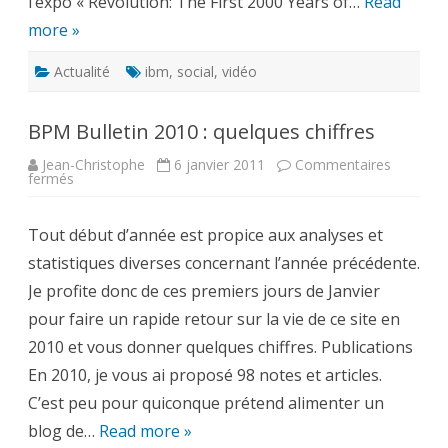
l’expo « Revolution: The First 2000 Years of…
Read
more »
Actualité
ibm
,
social
,
vidéo
BPM Bulletin 2010 : quelques chiffres
Jean-Christophe
6 janvier 2011
Commentaires
sur
fermés
BPM
Bulletin
2010
Tout début d’année est propice aux analyses et
:
quelques
statistiques diverses concernant l’année précédente.
chiffres
Je profite donc de ces premiers jours de Janvier
pour faire un rapide retour sur la vie de ce site en
2010 et vous donner quelques chiffres. Publications
En 2010, je vous ai proposé 98 notes et articles.
C’est peu pour quiconque prétend alimenter un
blog de…
Read more »