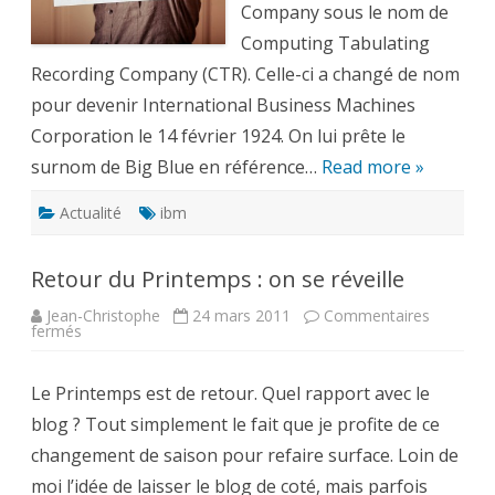
Company sous le nom de
Computing Tabulating
Recording Company (CTR). Celle-ci a changé de nom
pour devenir International Business Machines
Corporation le 14 février 1924. On lui prête le
surnom de Big Blue en référence…
Read more »
Actualité
ibm
Retour du Printemps : on se réveille
Jean-Christophe
24 mars 2011
Commentaires
sur
fermés
Retour
du
Printemps
Le Printemps est de retour. Quel rapport avec le
:
on
blog ? Tout simplement le fait que je profite de ce
se
réveille
changement de saison pour refaire surface. Loin de
moi l’idée de laisser le blog de coté, mais parfois