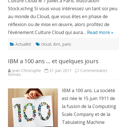
Culture Cloud le 7 juillet à Paris. illustration
avez
toujours
Stock.xchng Si vous vous intéressez un tant soi peu
voulu
savoir
au monde du Cloud, que vous êtes en phase de
sur
le
réflexion ou de mise en œuvre, alors profitez de
Cloud
…
l’événement Culture Cloud qui aura…
Read more »
Actualité
cloud
,
ibm
,
paris
IBM a 100 ans … et quelques jours
Jean-Christophe
21 juin 2011
Commentaires
sur
fermés
IBM
a
100
ans
IBM a 100 ans. La société
…
et
est née le 15 juin 1911 de
quelques
jours
la fusion de la Computing
Scale Company et de la
Tabulating Machine