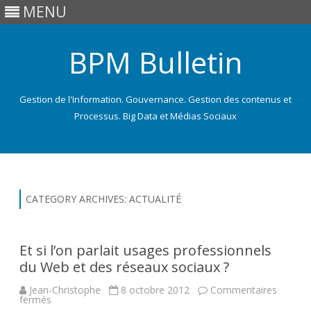
MENU
BPM Bulletin
Gestion de l'Information. Gouvernance. Gestion des contenus et
Processus. Big Data et Médias Sociaux
Skip
to
content
CATEGORY ARCHIVES:
ACTUALITÉ
Et si l’on parlait usages professionnels
du Web et des réseaux sociaux ?
Jean-Christophe
8 octobre 2012
Commentaires
sur
fermés
Et