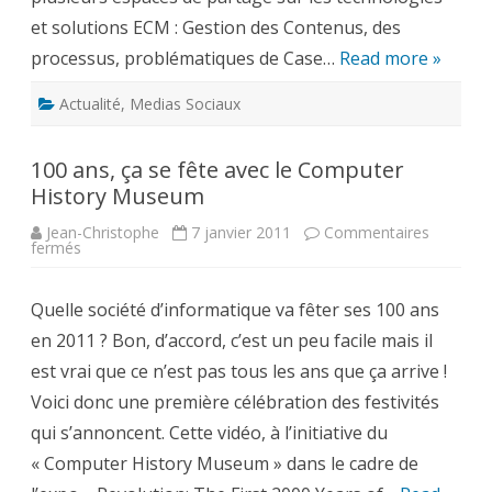
et solutions ECM : Gestion des Contenus, des
processus, problématiques de Case…
Read more »
Actualité
,
Medias Sociaux
100 ans, ça se fête avec le Computer
History Museum
Jean-Christophe
7 janvier 2011
Commentaires
sur
fermés
100
ans,
ça
Quelle société d’informatique va fêter ses 100 ans
se
fête
en 2011 ? Bon, d’accord, c’est un peu facile mais il
avec
le
est vrai que ce n’est pas tous les ans que ça arrive !
Computer
History
Voici donc une première célébration des festivités
Museum
qui s’annoncent. Cette vidéo, à l’initiative du
« Computer History Museum » dans le cadre de