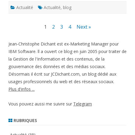
Actualité
Actualité
,
blog
Pagination
1
2
3
4
Next »
des
Jean-Christophe Dichant est ex-Marketing Manager pour
publications
IBM Software. ll a ouvert ce blog en juin 2005 pour traiter de
la Gestion de l'Information et des contenus, de la
gouvernance des données et des médias sociaux.
Désormais il écrit sur JCDichant.com, un blog dédié aux
usages professionnels du web et des réseaux sociaux.
Plus d'infos ...
Vous pouvez aussi me suivre sur
Telegram
RUBRIQUES
Actualité
(38)