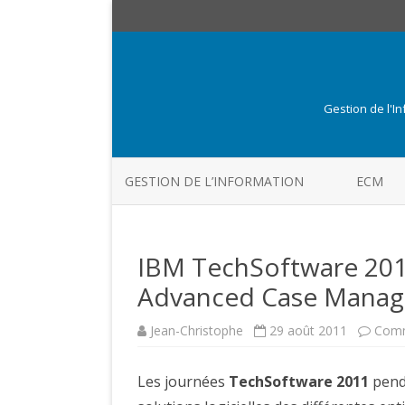
Gestion de l'I
GESTION DE L’INFORMATION
ECM
IBM TechSoftware 2011
Advanced Case Mana
Jean-Christophe
29 août 2011
Comm
Les journées
TechSoftware 2011
penda