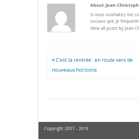
About Jean-Christop
Si vous souhaitez me con
sociaux
que je fréquente
View all posts by Jean-
Navigation
C’est la rentrée : en route vers de
de
nouveaux horizons
l’article
Copyright 2007 - 2019