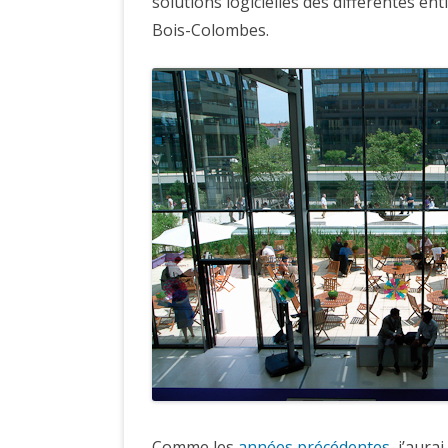
solutions logicielles des différentes ent
Bois-Colombes.
Comme les
années précédentes
, j’aura