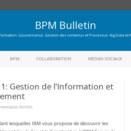
BPM Bulletin
nformation. Gouvernance. Gestion des contenus et Processus. Big Data et
Skip
to
BPM
COLLABORATION
MEDIAS SOCIAUX
content
: Gestion de l’Information et
gement
sur
entaires fermés
IBM
TechSoftware
2011:
nt lesquelles IBM vous propose de découvrir les
Gestion
de