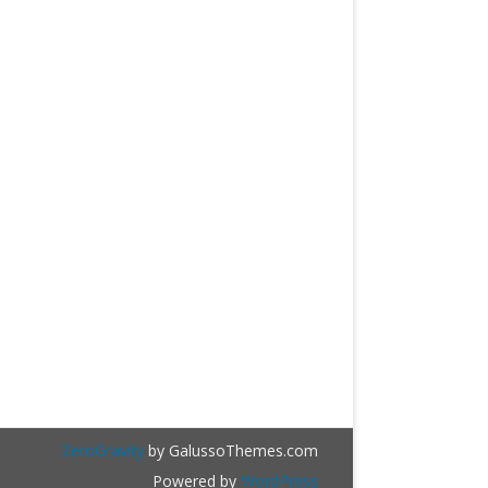
ZeroGravity
by GalussoThemes.com
Powered by
WordPress