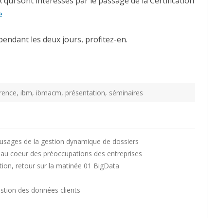
qui sont intéressés par le passage de la Certification
e
pendant les deux jours, profitez-en.
rence
,
ibm
,
ibmacm
,
présentation
,
séminaires
usages de la gestion dynamique de dossiers
e au coeur des préoccupations des entreprises
tion, retour sur la matinée 01 BigData
tion des données clients