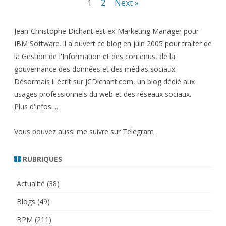
Pagination
1
2
Next »
des
Jean-Christophe Dichant est ex-Marketing Manager pour
publications
IBM Software. ll a ouvert ce blog en juin 2005 pour traiter de
la Gestion de l'Information et des contenus, de la
gouvernance des données et des médias sociaux.
Désormais il écrit sur JCDichant.com, un blog dédié aux
usages professionnels du web et des réseaux sociaux.
Plus d'infos ...
Vous pouvez aussi me suivre sur
Telegram
RUBRIQUES
Actualité
(38)
Blogs
(49)
BPM
(211)