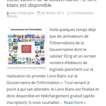
blanc est disponible
Jean-Christophe
28 février 2012
Commentaires
sur
fermés
Gouvernance
de
l’Information
–
Voilà quelques temps déjà
Observatoire
de
que les animateurs de
la
Gouvernance
l’Observatoire de la
:
le
Gouvernance dont le
livre
blanc
cabinet 3Org et un certain
est
disponible
nombre d’éditeurs de
logiciels planchent sur la
réalisation du premier Livre Blanc sur la
Gouvernance de l’Information ». Tout venant à
point à qui sait attendre, le Livre Blanc est finalisé et
donc disponible en téléchargement gratuit (après
inscription). Si vous souhaitez …
Read more »