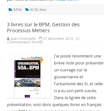
BPM
ACM
,
livre
3 livres sur le BPM, Gestion des
Processus Métiers
Jean-Christophe
31 décembre 2010
sur
Commentaires fermés
3
livres
sur
le
J’ai posté récemment une
BPM,
Gestion
brève note pour présenter
des
Processus
un ouvrage sur la
Métiers
gouvernance et
l’urbanisme des SI, et celle-
ci a eu son petit succès.
Dans la lignée de cette
présentation, voici donc quelques livres en français