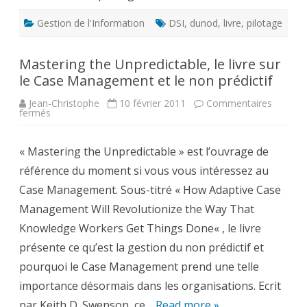
Gestion de l'Information
DSI
,
dunod
,
livre
,
pilotage
Mastering the Unpredictable, le livre sur
le Case Management et le non prédictif
Jean-Christophe
10 février 2011
Commentaires
sur
fermés
Mastering
the
Unpredictable,
« Mastering the Unpredictable » est l’ouvrage de
le
livre
référence du moment si vous vous intéressez au
sur
le
Case Management. Sous-titré « How Adaptive Case
Case
Management
Management Will Revolutionize the Way That
et
le
Knowledge Workers Get Things Done« , le livre
non
prédictif
présente ce qu’est la gestion du non prédictif et
pourquoi le Case Management prend une telle
importance désormais dans les organisations. Ecrit
par Keith D. Swenson, ce…
Read more »