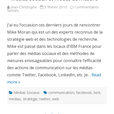
Jean-Christophe
5 février 2010
Commentaires
sur
fermés
Rencontre
avec
Mike
J’ai eu l’occasion ces derniers jours de rencontrer
Moran,
Converseon
Mike Moran qui est un des experts reconnus de la
–
Médias
stratégie web et des technologies de recherche.
sociaux
et
Mike est passé dans les locaux d’IBM France pour
modes
de
parler des médias sociaux et des méthodes de
mesure
mesures envisageables pour connaître l’efficacité
des actions de communication sur les médias
comme Twitter, Facebook, LinkedIn, etc. Je…
Read
more »
Medias Sociaux
communication
,
facebook
,
livre
,
medias
,
stratégie
,
twitter
,
web