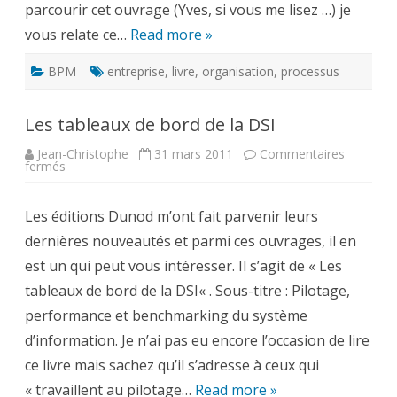
parcourir cet ouvrage (Yves, si vous me lisez …) je
vous relate ce…
Read more »
BPM
entreprise
,
livre
,
organisation
,
processus
Les tableaux de bord de la DSI
Jean-Christophe
31 mars 2011
Commentaires
sur
fermés
Les
tableaux
de
Les éditions Dunod m’ont fait parvenir leurs
bord
de
dernières nouveautés et parmi ces ouvrages, il en
la
DSI
est un qui peut vous intéresser. Il s’agit de « Les
tableaux de bord de la DSI« . Sous-titre : Pilotage,
performance et benchmarking du système
d’information. Je n’ai pas eu encore l’occasion de lire
ce livre mais sachez qu’il s’adresse à ceux qui
« travaillent au pilotage…
Read more »