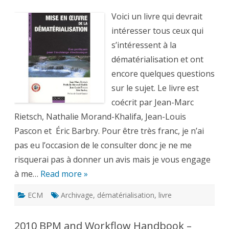
en
oeuvre
de
Voici un livre qui devrait
la
dématérialisation
intéresser tous ceux qui
–
Cas
s’intéressent à la
pratiques
pour
dématérialisation et ont
l’archivage
électronique
encore quelques questions
sur le sujet. Le livre est
coécrit par Jean-Marc
Rietsch, Nathalie Morand-Khalifa, Jean-Louis
Pascon et Éric Barbry. Pour être très franc, je n’ai
pas eu l’occasion de le consulter donc je ne me
risquerai pas à donner un avis mais je vous engage
à me…
Read more »
ECM
Archivage
,
dématérialisation
,
livre
2010 BPM and Workflow Handbook –