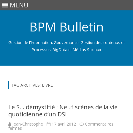
MENU
BPM Bulletin
Gestion de l'Information. Gouvernance. Gestion des contenus et
Processus. Big Data et Médias Sociaux
Skip
to
content
TAG ARCHIVES:
LIVRE
Le S.I. démystifié : Neuf scènes de la vie
quotidienne d’un DSI
Jean-Christophe
17 avril 2012
Commentaires
sur
fermés
Le