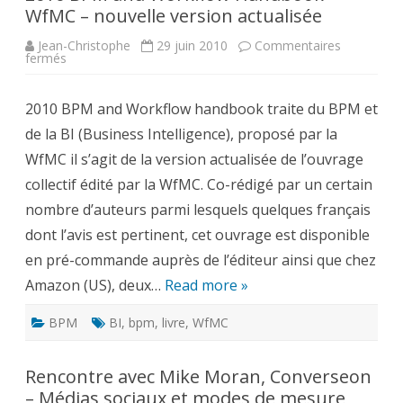
WfMC – nouvelle version actualisée
Jean-Christophe
29 juin 2010
Commentaires
sur
fermés
2010
BPM
and
2010 BPM and Workflow handbook traite du BPM et
Workflow
Handbook
de la BI (Business Intelligence), proposé par la
–
WfMC
WfMC il s’agit de la version actualisée de l’ouvrage
–
nouvelle
collectif édité par la WfMC. Co-rédigé par un certain
version
actualisée
nombre d’auteurs parmi lesquels quelques français
dont l’avis est pertinent, cet ouvrage est disponible
en pré-commande auprès de l’éditeur ainsi que chez
Amazon (US), deux…
Read more »
BPM
BI
,
bpm
,
livre
,
WfMC
Rencontre avec Mike Moran, Converseon
– Médias sociaux et modes de mesure