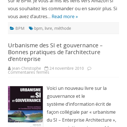
sur le BPM. Je vous ai mis les liens vers Amazon si
vous souhaitez les commander ou en savoir plus. Si
vous avez d’autres…
Read more »
BPM
bpm
,
livre
,
méthode
Urbanisme des SI et gouvernance –
Bonnes pratiques de l’architecture
d’entreprise
Jean-Christophe
24 novembre 2010
sur
Commentaires fermés
Urbanisme
des
SI
Voici un nouveau livre sur la
et
gouvernance
gouvernance et le
–
Bonnes
système d’information écrit de
pratiques
de
façon collégiale par « urbanisme
l’architecture
d’entreprise
du SI – Enterprise Architecture »,