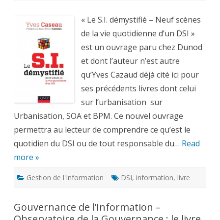
S.I.
démystifié
:
« Le S.I. démystifié – Neuf scènes
Neuf
scènes
de la vie quotidienne d’un DSI »
de
la
est un ouvrage paru chez Dunod
vie
quotidienne
et dont l’auteur n’est autre
d’un
DSI
qu’Yves Cazaud déjà cité ici pour
ses précédents livres dont celui
sur l’urbanisation sur
Urbanisation, SOA et BPM. Ce nouvel ouvrage
permettra au lecteur de comprendre ce qu’est le
quotidien du DSI ou de tout responsable du…
Read
more »
Gestion de l'Information
DSI
,
information
,
livre
Gouvernance de l’Information –
Observatoire de la Gouvernance : le livre