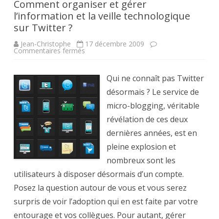
Comment organiser et gérer
l’information et la veille technologique
sur Twitter ?
Jean-Christophe
17 décembre 2009
sur
Commentaires fermés
Comment
organiser
et
gérer
Qui ne connaît pas Twitter
l’information
et
désormais ? Le service de
la
veille
micro-blogging, véritable
technologique
sur
révélation de ces deux
Twitter
?
dernières années, est en
pleine explosion et
nombreux sont les
utilisateurs à disposer désormais d’un compte.
Posez la question autour de vous et vous serez
surpris de voir l’adoption qui en est faite par votre
entourage et vos collègues. Pour autant, gérer