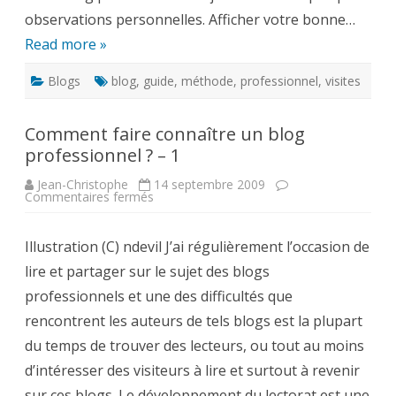
observations personnelles. Afficher votre bonne…
Read more »
Blogs
blog
,
guide
,
méthode
,
professionnel
,
visites
Comment faire connaître un blog
professionnel ? – 1
Jean-Christophe
14 septembre 2009
sur
Commentaires fermés
Comment
faire
connaître
Illustration (C) ndevil J’ai régulièrement l’occasion de
un
blog
lire et partager sur le sujet des blogs
professionnel
?
professionnels et une des difficultés que
–
1
rencontrent les auteurs de tels blogs est la plupart
du temps de trouver des lecteurs, ou tout au moins
d’intéresser des visiteurs à lire et surtout à revenir
sur ces blogs. Le développement du lectorat est une