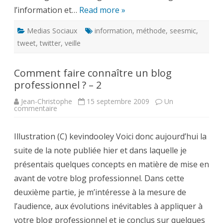
l’information et…
Read more »
Medias Sociaux
information
,
méthode
,
seesmic
,
tweet
,
twitter
,
veille
Comment faire connaître un blog
professionnel ? – 2
Jean-Christophe
15 septembre 2009
Un
sur
commentaire
Comment
faire
connaître
Illustration (C) kevindooley Voici donc aujourd’hui la
un
blog
suite de la note publiée hier et dans laquelle je
professionnel
?
présentais quelques concepts en matière de mise en
–
2
avant de votre blog professionnel. Dans cette
deuxième partie, je m’intéresse à la mesure de
l’audience, aux évolutions inévitables à appliquer à
votre blog professionnel et je conclus sur quelques