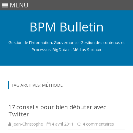
MENU
BPM Bulletin
Gestion de l'Information. Gouvernance. Gestion des contenus et
Processus. Big Data et Médias Sociaux
Skip
to
content
TAG ARCHIVES:
MÉTHODE
17 conseils pour bien débuter avec
Twitter
sur
Jean-Christophe
4 avril 2011
4 commentaires
17
conseils