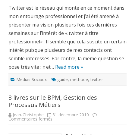
pour
Twitter est le réseau qui monte en ce moment dans
bien
débuter
mon entourage professionnel et j’ai été amené à
avec
Twitter
présenter ma vision plusieurs fois ces dernières
semaines sur l’intérêt de « twitter à titre
professionnel« . Il semble que cela suscite un certain
intérêt puisque plusieurs de mes contacts ont
semblé intéressés. Par contre, la même question se
pose très vite : « et…
Read more »
Medias Sociaux
guide
,
méthode
,
twitter
3 livres sur le BPM, Gestion des
Processus Métiers
Jean-Christophe
31 décembre 2010
sur
Commentaires fermés
3
livres
sur