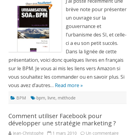
le
J’ai posté récemment une
BPM,
Gestion
brève note pour présenter
des
Processus
un ouvrage sur la
Métiers
gouvernance et
l’urbanisme des SI, et celle-
ci a eu son petit succès.
Dans la lignée de cette
présentation, voici donc quelques livres en français
sur le BPM. Je vous ai mis les liens vers Amazon si
vous souhaitez les commander ou en savoir plus. Si
vous avez d’autres…
Read more »
BPM
bpm
,
livre
,
méthode
Comment utiliser Facebook pour
développer une stratégie marketing ?
sur
Jean-Christophe
1 mars 2010
Un commentaire