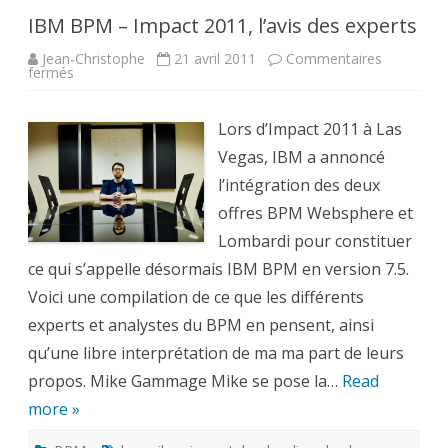
IBM BPM – Impact 2011, l’avis des experts
Jean-Christophe
21 avril 2011
Commentaires
sur
fermés
IBM
BPM
–
Impact
Lors d’Impact 2011 à Las
2011,
l’avis
Vegas, IBM a annoncé
des
experts
l’intégration des deux
offres BPM Websphere et
Lombardi pour constituer
ce qui s’appelle désormais IBM BPM en version 7.5.
Voici une compilation de ce que les différents
experts et analystes du BPM en pensent, ainsi
qu’une libre interprétation de ma ma part de leurs
propos. Mike Gammage Mike se pose la…
Read
more »