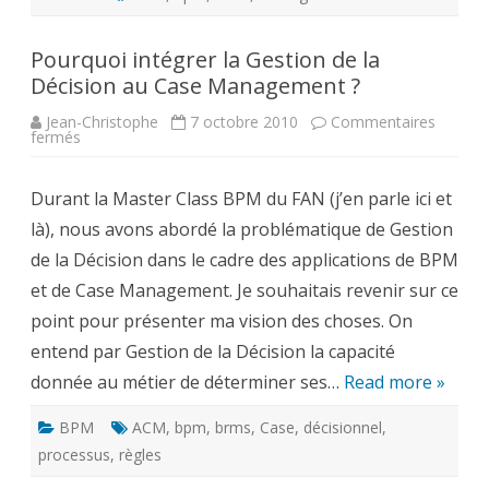
Pourquoi intégrer la Gestion de la
Décision au Case Management ?
Jean-Christophe
7 octobre 2010
Commentaires
sur
fermés
Pourquoi
intégrer
la
Durant la Master Class BPM du FAN (j’en parle ici et
Gestion
de
là), nous avons abordé la problématique de Gestion
la
Décision
de la Décision dans le cadre des applications de BPM
au
Case
et de Case Management. Je souhaitais revenir sur ce
Management
?
point pour présenter ma vision des choses. On
entend par Gestion de la Décision la capacité
donnée au métier de déterminer ses…
Read more »
BPM
ACM
,
bpm
,
brms
,
Case
,
décisionnel
,
processus
,
règles