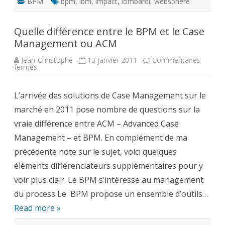
BPM
bpm
,
ibm
,
impact
,
lombardi
,
websphere
Quelle différence entre le BPM et le Case
Management ou ACM
Jean-Christophe
13 janvier 2011
Commentaires
sur
fermés
Quelle
différence
entre
L’arrivée des solutions de Case Management sur le
le
BPM
marché en 2011 pose nombre de questions sur la
et
le
vraie différence entre ACM – Advanced Case
Case
Management
Management – et BPM. En complément de ma
ou
ACM
précédente note sur le sujet, voici quelques
éléments différenciateurs supplémentaires pour y
voir plus clair. Le BPM s’intéresse au management
du process Le BPM propose un ensemble d’outils…
Read more »