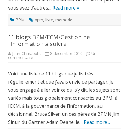
vous avez d’autres…
Read more »
BPM
bpm
,
livre
,
méthode
11 blogs BPM/ECM/Gestion de
l’Information à suivre
Jean-Christophe
8 décembre 2010
Un
sur
commentaire
11
blogs
BPM/ECM/Gestion
Voici une liste de 11 blogs que je lis très
de
l’Information
régulièrement et que j’avais envie de partager. Je
à
suivre
vous engage à aller voir ce qui s’y dit, les sujets sont
variés mais tous globalement consacrés au BPM, à
l’ECM, à la gouvernance de l’information, au
décisionnel. Bruce Silver: un des pères de BPMN Jim
Sinur: du Gartner Adam Deane: le…
Read more »