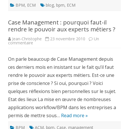
BPM
,
ECM
blog
,
bpm
,
ECM
Case Management : pourquoi faut-il
rendre le pouvoir aux experts métiers ?
Jean-Christophe
23 novembre 2010
Un
sur
commentaire
Case
Management
:
On parle beaucoup de Case Management depuis
pourquoi
faut-
ces derniers mois en insistant sur le fait qu’il faut
il
rendre
rendre le pouvoir aux experts métiers. Est-ce une
le
pouvoir
prise de conscience ? Si oui, pourquoi ? Voici
aux
experts
quelques réflexions bien personnelles sur le sujet.
métiers
?
Etat des lieux La mise en œuvre de nombreuses
applications workflow/BPM dans les entreprises a
permis de mettre sous…
Read more »
BPM
ACM
,
bpm
,
Case
,
management