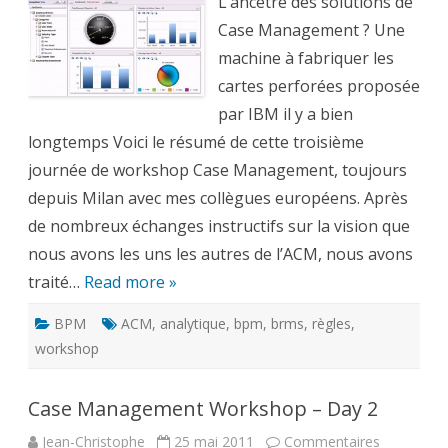
L’ancêtre des solutions de
–
Day
Case Management ? Une
3
machine à fabriquer les
cartes perforées proposée
par IBM il y a bien
longtemps Voici le résumé de cette troisième
journée de workshop Case Management, toujours
depuis Milan avec mes collègues européens. Après
de nombreux échanges instructifs sur la vision que
nous avons les uns les autres de l’ACM, nous avons
traité…
Read more »
BPM
ACM
,
analytique
,
bpm
,
brms
,
règles
,
workshop
Case Management Workshop – Day 2
Jean-Christophe
25 mai 2011
Commentaires