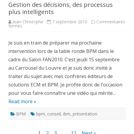
Gestion des décisions, des processus
plus intelligents
Jean-Christophe
7 septembre 2010
Commentaires
sur
fermés
Gestion
des
décisions,
Je suis en train de préparer ma prochaine
des
processus
intervention lors de la table ronde BPM dans le
plus
intelligents
cadre du Salon FAN2010. C’est jeudi 15 septembre
au Carrousel du Louvre et je suis donc invité à
traiter du sujet avec mes confrères éditeurs de
solutions ECM et BPM. Je profite donc de l’occasion
pour vous faire connaître une vidéo qui mérite…
Read more »
BPM
bpm
,
conseil
,
ibm
,
présentation
Pagination
1
2
3
…
12
Next »