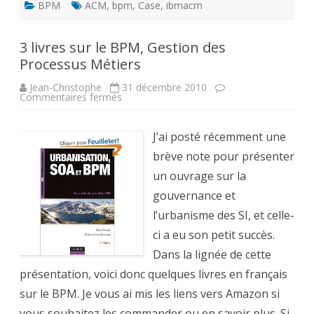
BPM
ACM
,
bpm
,
Case
,
ibmacm
3 livres sur le BPM, Gestion des
Processus Métiers
Jean-Christophe
31 décembre 2010
sur
Commentaires fermés
3
livres
sur
le
J’ai posté récemment une
BPM,
Gestion
brève note pour présenter
des
Processus
un ouvrage sur la
Métiers
gouvernance et
l’urbanisme des SI, et celle-
ci a eu son petit succès.
Dans la lignée de cette
présentation, voici donc quelques livres en français
sur le BPM. Je vous ai mis les liens vers Amazon si
vous souhaitez les commander ou en savoir plus. Si