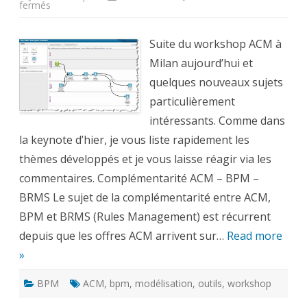
sur
fermés
Case
Management
Workshop
–
Suite du workshop ACM à
Day
2
Milan aujourd’hui et
quelques nouveaux sujets
particulièrement
intéressants. Comme dans
la keynote d’hier, je vous liste rapidement les
thèmes développés et je vous laisse réagir via les
commentaires. Complémentarité ACM – BPM –
BRMS Le sujet de la complémentarité entre ACM,
BPM et BRMS (Rules Management) est récurrent
depuis que les offres ACM arrivent sur…
Read more
»
BPM
ACM
,
bpm
,
modélisation
,
outils
,
workshop