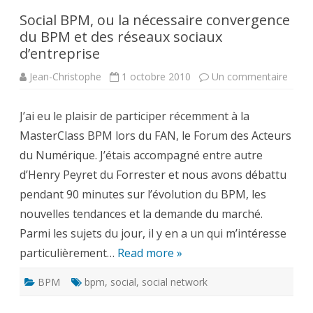
Social BPM, ou la nécessaire convergence
du BPM et des réseaux sociaux
d’entreprise
sur
Jean-Christophe
1 octobre 2010
Un commentaire
Socia
BPM,
ou
J’ai eu le plaisir de participer récemment à la
la
néces
MasterClass BPM lors du FAN, le Forum des Acteurs
conv
du
du Numérique. J’étais accompagné entre autre
BPM
et
d’Henry Peyret du Forrester et nous avons débattu
des
résea
pendant 90 minutes sur l’évolution du BPM, les
socia
d’ent
nouvelles tendances et la demande du marché.
Parmi les sujets du jour, il y en a un qui m’intéresse
particulièrement…
Read more »
BPM
bpm
,
social
,
social network