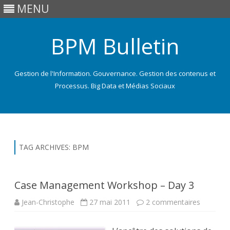
MENU
BPM Bulletin
Gestion de l'Information. Gouvernance. Gestion des contenus et
Processus. Big Data et Médias Sociaux
Skip
to
content
TAG ARCHIVES:
BPM
Case Management Workshop – Day 3
sur
Jean-Christophe
27 mai 2011
2 commentaires
Case
Manage
Worksho