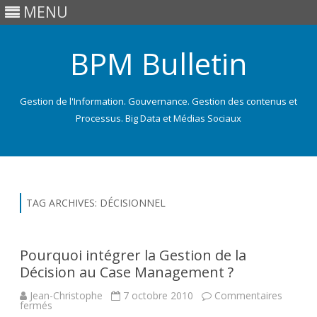
MENU
BPM Bulletin
Gestion de l'Information. Gouvernance. Gestion des contenus et
Processus. Big Data et Médias Sociaux
Skip
to
content
TAG ARCHIVES:
DÉCISIONNEL
Pourquoi intégrer la Gestion de la
Décision au Case Management ?
Jean-Christophe
7 octobre 2010
Commentaires
sur
fermés
Pourquoi