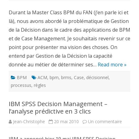
intégrer
la
Durant la Master Class BPM du FAN (j’en parle ici et
Gestion
de
là), nous avons abordé la problématique de Gestion
la
Décision
de la Décision dans le cadre des applications de BPM
au
Case
et de Case Management. Je souhaitais revenir sur ce
Management
?
point pour présenter ma vision des choses. On
entend par Gestion de la Décision la capacité
donnée au métier de déterminer ses…
Read more »
BPM
ACM
,
bpm
,
brms
,
Case
,
décisionnel
,
processus
,
règles
IBM SPSS Decision Management –
l’analyse prédictive en 3 clics
sur
Jean-Christophe
20 mai 2010
Un commentaire
IBM
SPSS
Decision
Manage