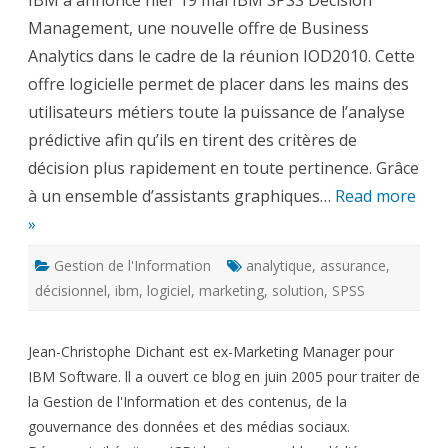
IBM a annoncé hier 19 mai IBM SPSS Decision
–
Management, une nouvelle offre de Business
l’analyse
prédictiv
Analytics dans le cadre de la réunion IOD2010. Cette
en
3
offre logicielle permet de placer dans les mains des
clics
utilisateurs métiers toute la puissance de l’analyse
prédictive afin qu’ils en tirent des critères de
décision plus rapidement en toute pertinence. Grâce
à un ensemble d’assistants graphiques…
Read more
»
Gestion de l'Information
analytique
,
assurance
,
décisionnel
,
ibm
,
logiciel
,
marketing
,
solution
,
SPSS
Jean-Christophe Dichant est ex-Marketing Manager pour
IBM Software. ll a ouvert ce blog en juin 2005 pour traiter de
la Gestion de l'Information et des contenus, de la
gouvernance des données et des médias sociaux.