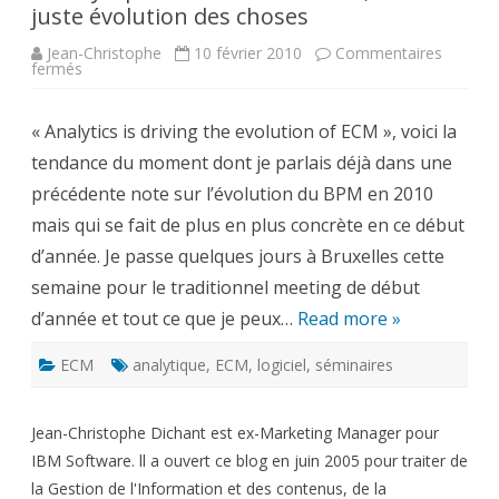
juste évolution des choses
Jean-Christophe
10 février 2010
Commentaires
sur
fermés
L’analytique
en
renfort
« Analytics is driving the evolution of ECM », voici la
de
l’ECM,
tendance du moment dont je parlais déjà dans une
une
juste
précédente note sur l’évolution du BPM en 2010
évolution
des
mais qui se fait de plus en plus concrète en ce début
choses
d’année. Je passe quelques jours à Bruxelles cette
semaine pour le traditionnel meeting de début
d’année et tout ce que je peux…
Read more »
ECM
analytique
,
ECM
,
logiciel
,
séminaires
Jean-Christophe Dichant est ex-Marketing Manager pour
IBM Software. ll a ouvert ce blog en juin 2005 pour traiter de
la Gestion de l'Information et des contenus, de la