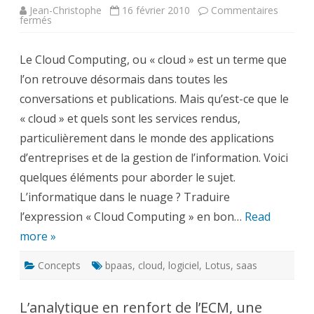
Jean-Christophe
16 février 2010
Commentaires
sur
fermés
Qu’est-
ce
que
Le Cloud Computing, ou « cloud » est un terme que
le
Cloud
l’on retrouve désormais dans toutes les
Computing
et
conversations et publications. Mais qu’est-ce que le
le
SaaS
« cloud » et quels sont les services rendus,
?
particulièrement dans le monde des applications
d’entreprises et de la gestion de l’information. Voici
quelques éléments pour aborder le sujet.
L’informatique dans le nuage ? Traduire
l’expression « Cloud Computing » en bon…
Read
more »
Concepts
bpaas
,
cloud
,
logiciel
,
Lotus
,
saas
L’analytique en renfort de l’ECM, une