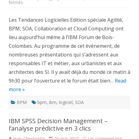
sur
fermés
Tendances
Logicielles
Edition
Les Tendances Logicielles Edition spéciale Agilité,
spéciale
Agilité,
BPM, SOA, Collaboration et Cloud Computing ont
BPM,
SOA,
lieu aujourd’hui même à l’IBM Forum de Bois-
Collaboration
et
Colombes. Au programme de cet événement, de
Cloud
Computing
nombreuses présentations qui s’adressent aux
responsables IT et métier, aux urbanistes et aux
architectes des SI. Il y avait déjà du monde ce matin à
9h30 pour l’ouverture et le forum était bien…
Read
more »
BPM
bpm
,
ibm
,
logiciel
,
SOA
IBM SPSS Decision Management –
l’analyse prédictive en 3 clics
sur
Jean-Christophe
20 mai 2010
Un commentaire