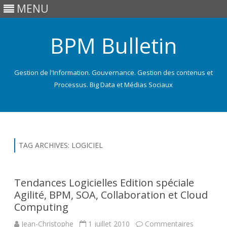
MENU
BPM Bulletin
Gestion de l'Information. Gouvernance. Gestion des contenus et
Processus. Big Data et Médias Sociaux
Skip
to
content
TAG ARCHIVES:
LOGICIEL
Tendances Logicielles Edition spéciale
Agilité, BPM, SOA, Collaboration et Cloud
Computing
Jean-Christophe
1 juillet 2010
Commentaires