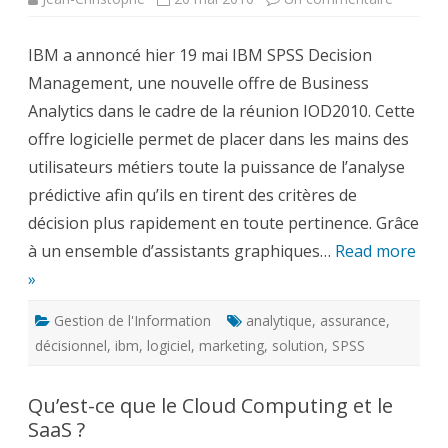
IBM
SPSS
Decision
IBM a annoncé hier 19 mai IBM SPSS Decision
Manage
–
Management, une nouvelle offre de Business
l’analyse
prédictiv
Analytics dans le cadre de la réunion IOD2010. Cette
en
3
offre logicielle permet de placer dans les mains des
clics
utilisateurs métiers toute la puissance de l’analyse
prédictive afin qu’ils en tirent des critères de
décision plus rapidement en toute pertinence. Grâce
à un ensemble d’assistants graphiques…
Read more
»
Gestion de l'Information
analytique
,
assurance
,
décisionnel
,
ibm
,
logiciel
,
marketing
,
solution
,
SPSS
Qu’est-ce que le Cloud Computing et le
SaaS ?