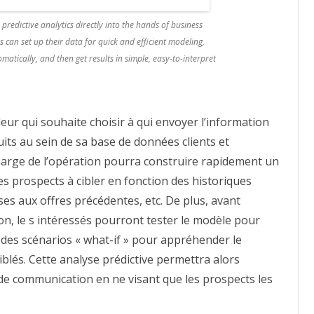
edictive analytics directly into the hands of business
ers can set up their data for quick and efficient modeling,
atically, and then get results in simple, easy-to-interpret
ur qui souhaite choisir à qui envoyer l’information
its au sein de sa base de données clients et
harge de l’opération pourra construire rapidement un
es prospects à cibler en fonction des historiques
es aux offres précédentes, etc. De plus, avant
n, le s intéressés pourront tester le modèle pour
r des scénarios « what-if » pour appréhender le
lés. Cette analyse prédictive permettra alors
n de communication en ne visant que les prospects les