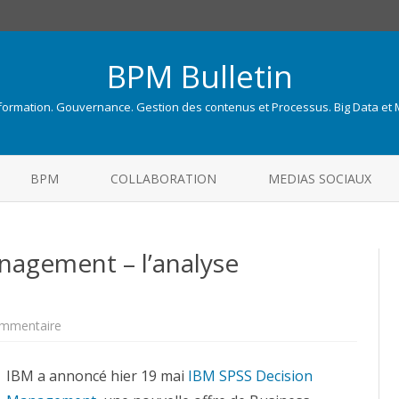
BPM Bulletin
nformation. Gouvernance. Gestion des contenus et Processus. Big Data et
Skip
to
BPM
COLLABORATION
MEDIAS SOCIAUX
content
nagement – l’analyse
sur
mmentaire
IBM
SPSS
Decision
IBM a annoncé hier 19 mai
Management
IBM SPSS Decision
–