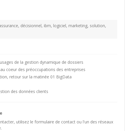
assurance
,
décisionnel
,
ibm
,
logiciel
,
marketing
,
solution
,
usages de la gestion dynamique de dossiers
e au coeur des préoccupations des entreprises
tion, retour sur la matinée 01 BigData
tion des données clients
he
tacter, utilisez le
formulaire de contact
ou l'un des
réseaux
.