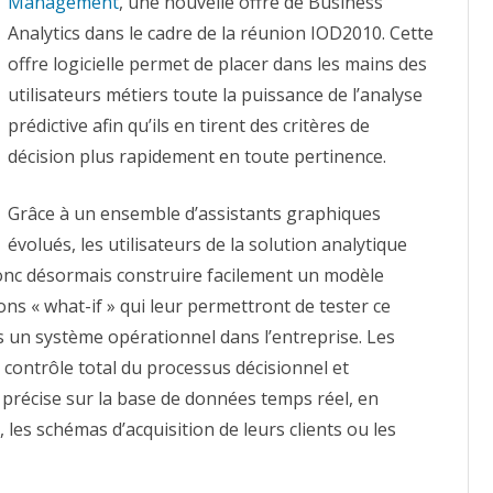
Management
l’analyse
, une nouvelle offre de Business
prédictive
Analytics dans le cadre de la réunion IOD2010. Cette
en
3
offre logicielle permet de placer dans les mains des
clics
utilisateurs métiers toute la puissance de l’analyse
prédictive afin qu’ils en tirent des critères de
décision plus rapidement en toute pertinence.
Grâce à un ensemble d’assistants graphiques
évolués, les utilisateurs de la solution analytique
c désormais construire facilement un modèle
ons « what-if » qui leur permettront de tester ce
 un système opérationnel dans l’entreprise. Les
n contrôle total du processus décisionnel et
n précise sur la base de données temps réel, en
les schémas d’acquisition de leurs clients ou les