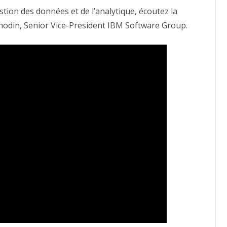
estion des données et de l’analytique, écoutez la
Rhodin, Senior Vice-President IBM Software Group.