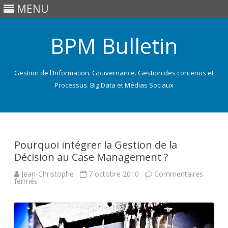
MENU
BPM Bulletin
Gestion de l'Information. Gouvernance. Gestion des contenus et
Processus. Big Data et Médias Sociaux
Skip
to
content
Pourquoi intégrer la Gestion de la
Décision au Case Management ?
Jean-Christophe
7 octobre 2010
Commentaires
sur
fermés
Pourquoi
intégrer
la
Gestion
de
la