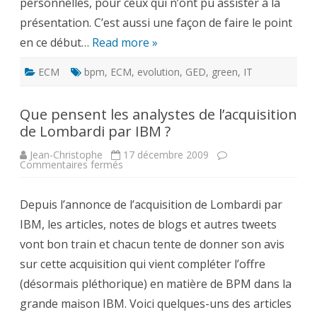
personnelles, pour ceux qui n’ont pu assister à la
présentation. C’est aussi une façon de faire le point
en ce début…
Read more »
ECM
bpm
,
ECM
,
evolution
,
GED
,
green
,
IT
Que pensent les analystes de l’acquisition
de Lombardi par IBM ?
Jean-Christophe
17 décembre 2009
sur
Commentaires fermés
Que
pensent
les
Depuis l’annonce de l’acquisition de Lombardi par
analystes
de
IBM, les articles, notes de blogs et autres tweets
l’acquisition
de
vont bon train et chacun tente de donner son avis
Lombardi
par
sur cette acquisition qui vient compléter l’offre
IBM
?
(désormais pléthorique) en matière de BPM dans la
grande maison IBM. Voici quelques-uns des articles