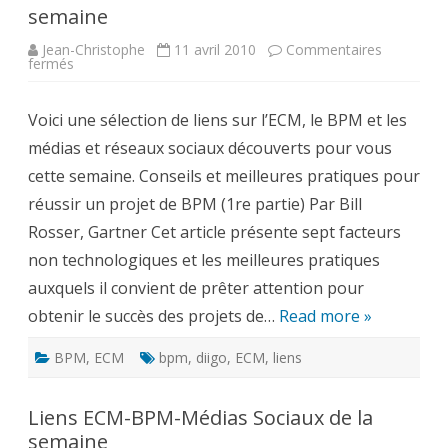
semaine
Jean-Christophe
11 avril 2010
Commentaires
sur
fermés
Liens
ECM-
BPM-
Voici une sélection de liens sur l’ECM, le BPM et les
Médias
Sociaux
médias et réseaux sociaux découverts pour vous
de
la
cette semaine. Conseils et meilleures pratiques pour
semaine
réussir un projet de BPM (1re partie) Par Bill
Rosser, Gartner Cet article présente sept facteurs
non technologiques et les meilleures pratiques
auxquels il convient de prêter attention pour
obtenir le succès des projets de…
Read more »
BPM
,
ECM
bpm
,
diigo
,
ECM
,
liens
Liens ECM-BPM-Médias Sociaux de la
semaine