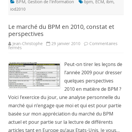
BPM
,
Gestion de l'Information
bpm
,
ECM
,
ibm
,
iod2010
Le marché du BPM en 2010, constat et
perspectives
Jean-Christophe
29 janvier 2010
Commentaires
sur
fermés
Le
marché
du
BPM
Peut-on tirer les leçons de
en
2010,
l’année 2009 pour dresser
constat
et
quelques perspectives
perspectives
2010 en matière de BPM ?
Voici l’exercice du jour, une analyse personnelle du
marché qui n’engage que moi et qui est pour partie
basée sur mon appréciation du marché du BPM
actuel et pour partie sur la lecture de différents
articles tant en Europe qu’aux Etats-Unis. Je vous…