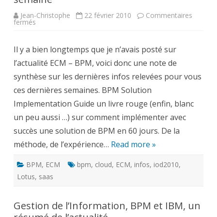
Jean-Christophe
22 février 2010
Commentaires
sur
fermés
Le
bloc-
notes
Il y a bien longtemps que je n’avais posté sur
ECM-
BPM
l’actualité ECM – BPM, voici donc une note de
:
les
synthèse sur les dernières infos relevées pour vous
liens
de
ces dernières semaines. BPM Solution
la
semaine
Implementation Guide un livre rouge (enfin, blanc
un peu aussi …) sur comment implémenter avec
succès une solution de BPM en 60 jours. De la
méthode, de l’expérience…
Read more »
BPM
,
ECM
bpm
,
cloud
,
ECM
,
infos
,
iod2010
,
Lotus
,
saas
Gestion de l’Information, BPM et IBM, un