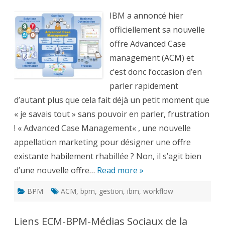
Advanc
Case
IBM a annoncé hier
Manage
–
officiellement sa nouvelle
Informat
Process
offre Advanced Case
and
People
management (ACM) et
c’est donc l’occasion d’en
parler rapidement
d’autant plus que cela fait déjà un petit moment que
« je savais tout » sans pouvoir en parler, frustration
! « Advanced Case Management« , une nouvelle
appellation marketing pour désigner une offre
existante habilement rhabillée ? Non, il s’agit bien
d’une nouvelle offre…
Read more »
BPM
ACM
,
bpm
,
gestion
,
ibm
,
workflow
Liens ECM-BPM-Médias Sociaux de la