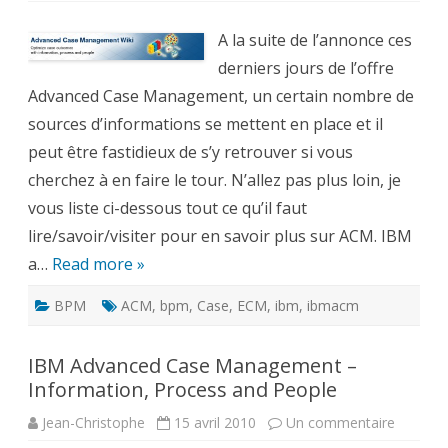
Advanced
Case
Management
A la suite de l’annonce ces
:
toutes
derniers jours de l’offre
les
Advanced Case Management, un certain nombre de
sources
d’informations
sources d’informations se mettent en place et il
peut être fastidieux de s’y retrouver si vous
cherchez à en faire le tour. N’allez pas plus loin, je
vous liste ci-dessous tout ce qu’il faut
lire/savoir/visiter pour en savoir plus sur ACM. IBM
a…
Read more »
BPM
ACM
,
bpm
,
Case
,
ECM
,
ibm
,
ibmacm
IBM Advanced Case Management –
Information, Process and People
sur
Jean-Christophe
15 avril 2010
Un commentaire
IBM