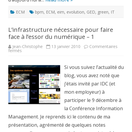
ECM
bpm
,
ECM
,
eim
,
evolution
,
GED
,
green
,
IT
L’infrastructure nécessaire pour faire
face à l’essor du numérique – 1
Jean-Christophe
13 janvier 2010
Commentaires
sur
fermés
L’infrastructure
nécessaire
pour
faire
Si vous suivez l’actualité du
face
à
blog, vous avez noté que
l’essor
du
j’étais invité par IDC (et
numérique
–
mon employeur) à
1
participer le 9 décembre à
la Conférence Information
Management. Je reprends ici le contenu de ma
présentation, agrémenté de quelques notes