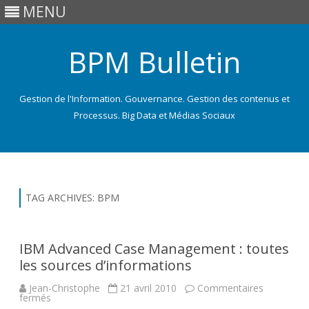
MENU
BPM Bulletin
Gestion de l'Information. Gouvernance. Gestion des contenus et
Processus. Big Data et Médias Sociaux
Skip
to
content
TAG ARCHIVES:
BPM
IBM Advanced Case Management : toutes
les sources d’informations
Jean-Christophe
21 avril 2010
Commentaires
sur
fermés
IBM