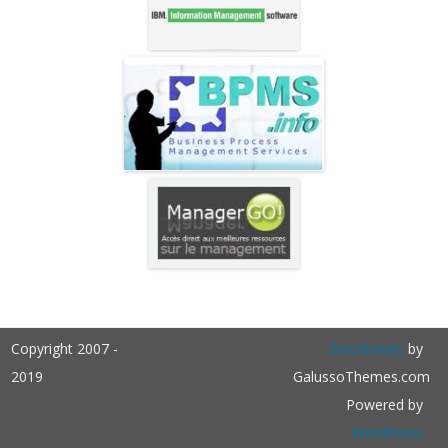
Copyright 2007 -
ZeroGravity
by
2019
GalussoThemes.com
Powered by
WordPress