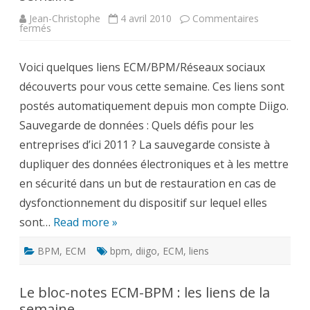
Jean-Christophe
4 avril 2010
Commentaires
sur
fermés
Liens
ECM-
BPM-
Voici quelques liens ECM/BPM/Réseaux sociaux
Médias
Sociaux
découverts pour vous cette semaine. Ces liens sont
de
la
postés automatiquement depuis mon compte Diigo.
semaine
Sauvegarde de données : Quels défis pour les
entreprises d’ici 2011 ? La sauvegarde consiste à
dupliquer des données électroniques et à les mettre
en sécurité dans un but de restauration en cas de
dysfonctionnement du dispositif sur lequel elles
sont…
Read more »
BPM
,
ECM
bpm
,
diigo
,
ECM
,
liens
Le bloc-notes ECM-BPM : les liens de la
semaine