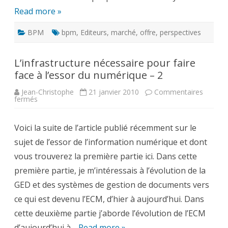
Read more »
BPM
bpm
,
Editeurs
,
marché
,
offre
,
perspectives
L’infrastructure nécessaire pour faire
face à l’essor du numérique – 2
Jean-Christophe
21 janvier 2010
Commentaires
sur
fermés
L’infrastructure
nécessaire
pour
Voici la suite de l’article publié récemment sur le
faire
face
sujet de l’essor de l’information numérique et dont
à
l’essor
vous trouverez la première partie ici. Dans cette
du
numérique
première partie, je m’intéressais à l’évolution de la
–
2
GED et des systèmes de gestion de documents vers
ce qui est devenu l’ECM, d’hier à aujourd’hui. Dans
cette deuxième partie j’aborde l’évolution de l’ECM
d’aujourd’hui à…
Read more »