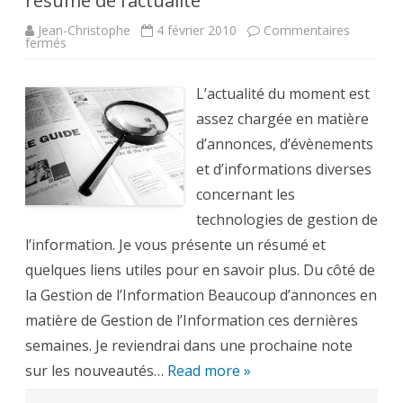
résumé de l’actualité
Jean-Christophe
4 février 2010
Commentaires
sur
fermés
Gestion
de
l’Information,
BPM
L’actualité du moment est
et
IBM,
assez chargée en matière
un
résumé
d’annonces, d’évènements
de
l’actualité
et d’informations diverses
concernant les
technologies de gestion de
l’information. Je vous présente un résumé et
quelques liens utiles pour en savoir plus. Du côté de
la Gestion de l’Information Beaucoup d’annonces en
matière de Gestion de l’Information ces dernières
semaines. Je reviendrai dans une prochaine note
sur les nouveautés…
Read more »