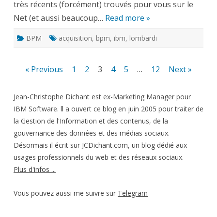
très récents (forcément) trouvés pour vous sur le
Net (et aussi beaucoup…
Read more »
BPM
acquisition
,
bpm
,
ibm
,
lombardi
Pagination
« Previous
1
2
3
4
5
…
12
Next »
des
Jean-Christophe Dichant est ex-Marketing Manager pour
publications
IBM Software. ll a ouvert ce blog en juin 2005 pour traiter de
la Gestion de l'Information et des contenus, de la
gouvernance des données et des médias sociaux.
Désormais il écrit sur JCDichant.com, un blog dédié aux
usages professionnels du web et des réseaux sociaux.
Plus d'infos ...
Vous pouvez aussi me suivre sur
Telegram