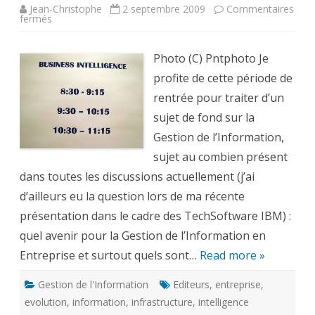
Jean-Christophe
2 septembre 2009
Commentaires
sur
fermés
Quelle
évolution
pour
la
Photo (C) Pntphoto Je
Gestion
de
profite de cette période de
l’Information,
vers
rentrée pour traiter d’un
de
nouvelles
sujet de fond sur la
formes
d’Intelligence
Gestion de l’Information,
sujet au combien présent
dans toutes les discussions actuellement (j’ai
d’ailleurs eu la question lors de ma récente
présentation dans le cadre des TechSoftware IBM) :
quel avenir pour la Gestion de l’Information en
Entreprise et surtout quels sont…
Read more »
Gestion de l'Information
Editeurs
,
entreprise
,
evolution
,
information
,
infrastructure
,
intelligence