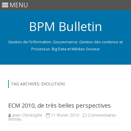
MENU
BPM Bulletin
Gestion de l'Information. Gouvernance. Gestion des contenus et
Processus. Big Data et Médias Sociaux
Skip
to
content
TAG ARCHIVES:
EVOLUTION
ECM 2010, de très belles perspectives
Jean-Christophe
11 février 2010
Commentaires
sur
fermés
ECM
2010,