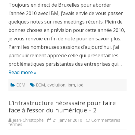
de
Toujours en direct de Bruxelles pour aborder
très
belles
l’année 2010 avec IBM, j’avais envie de vous passer
perspectives
quelques notes sur mes meetings récents. Plein de
bonnes choses en prévision pour cette année 2010,
je vous renvoie en fin de note pour en savoir plus.
Parmi les nombreuses sessions d’aujourd’hui, j’ai
particulièrement apprécié celle qui présentait les
problématiques persistantes des entreprises qui…
Read more »
ECM
ECM
,
evolution
,
ibm
,
iod
L’infrastructure nécessaire pour faire
face à l’essor du numérique – 2
Jean-Christophe
21 janvier 2010
Commentaires
sur
fermés
L’infrastructure
nécessaire