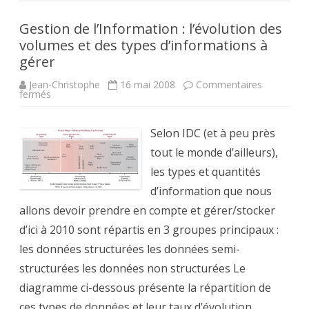
Gestion de l’Information : l’évolution des
volumes et des types d’informations à
gérer
Jean-Christophe
16 mai 2008
Commentaires
sur
fermés
Gestion
de
l’Information
:
Selon IDC (et à peu près
l’évolution
des
tout le monde d’ailleurs),
volumes
et
les types et quantités
des
types
d’information que nous
d’informations
allons devoir prendre en compte et gérer/stocker
à
gérer
d’ici à 2010 sont répartis en 3 groupes principaux :
les données structurées les données semi-
structurées les données non structurées Le
diagramme ci-dessous présente la répartition de
ces types de données et leur taux d’évolution