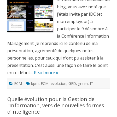
face
à
blog, vous avez noté que
l’essor
du
j’étais invité par IDC (et
numérique
–
mon employeur) à
1
participer le 9 décembre à
la Conférence Information
Management. Je reprends ici le contenu de ma
présentation, agrémenté de quelques notes
personnelles, pour ceux qui n’ont pu assister à la
présentation. C’est aussi une façon de faire le point
en ce début…
Read more »
ECM
bpm
,
ECM
,
evolution
,
GED
,
green
,
IT
Quelle évolution pour la Gestion de
l’Information, vers de nouvelles formes
d’Intelligence