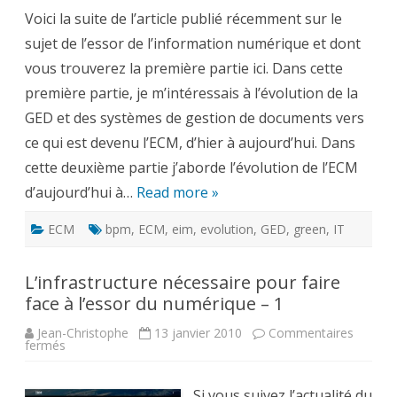
pour
Voici la suite de l’article publié récemment sur le
faire
face
sujet de l’essor de l’information numérique et dont
à
l’essor
vous trouverez la première partie ici. Dans cette
du
numérique
première partie, je m’intéressais à l’évolution de la
–
2
GED et des systèmes de gestion de documents vers
ce qui est devenu l’ECM, d’hier à aujourd’hui. Dans
cette deuxième partie j’aborde l’évolution de l’ECM
d’aujourd’hui à…
Read more »
ECM
bpm
,
ECM
,
eim
,
evolution
,
GED
,
green
,
IT
L’infrastructure nécessaire pour faire
face à l’essor du numérique – 1
Jean-Christophe
13 janvier 2010
Commentaires
sur
fermés
L’infrastructure
nécessaire
pour
faire
Si vous suivez l’actualité du