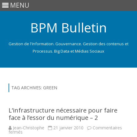
MENU
BPM Bulletin
Gestion de l'Information. Gouvernance. Gestion des contenus et
Processus. Big Data et Médias Sociaux
Skip
to
content
TAG ARCHIVES:
GREEN
L’infrastructure nécessaire pour faire
face à l’essor du numérique – 2
Jean-Christophe
21 janvier 2010
Commentaires
sur
fermés
L’infrastructure