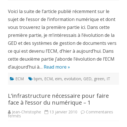
nécessaire
pour
Voici la suite de l’article publié récemment sur le
faire
face
sujet de l’essor de l’information numérique et dont
à
l’essor
vous trouverez la première partie ici. Dans cette
du
numérique
première partie, je m’intéressais à l’évolution de la
–
2
GED et des systèmes de gestion de documents vers
ce qui est devenu l’ECM, d’hier à aujourd’hui. Dans
cette deuxième partie j’aborde l’évolution de l’ECM
d’aujourd’hui à…
Read more »
ECM
bpm
,
ECM
,
eim
,
evolution
,
GED
,
green
,
IT
L’infrastructure nécessaire pour faire
face à l’essor du numérique – 1
Jean-Christophe
13 janvier 2010
Commentaires
sur
fermés
L’infrastructure
nécessaire