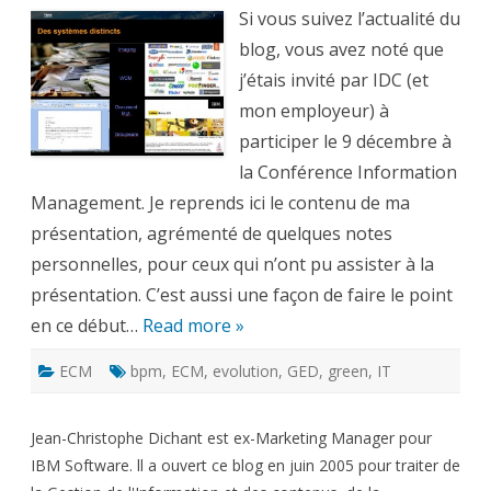
pour
faire
Si vous suivez l’actualité du
face
à
blog, vous avez noté que
l’essor
du
j’étais invité par IDC (et
numérique
–
mon employeur) à
1
participer le 9 décembre à
la Conférence Information
Management. Je reprends ici le contenu de ma
présentation, agrémenté de quelques notes
personnelles, pour ceux qui n’ont pu assister à la
présentation. C’est aussi une façon de faire le point
en ce début…
Read more »
ECM
bpm
,
ECM
,
evolution
,
GED
,
green
,
IT
Jean-Christophe Dichant est ex-Marketing Manager pour
IBM Software. ll a ouvert ce blog en juin 2005 pour traiter de