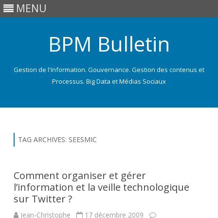
MENU
BPM Bulletin
Gestion de l'Information. Gouvernance. Gestion des contenus et
Processus. Big Data et Médias Sociaux
Skip
to
content
TAG ARCHIVES:
SEESMIC
Comment organiser et gérer
l’information et la veille technologique
sur Twitter ?
Jean-Christophe
17 décembre 2009