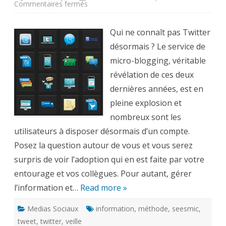
sur
Commentaires fermés
Comment
organiser
et
gérer
Qui ne connaît pas Twitter
l’information
et
désormais ? Le service de
la
veille
micro-blogging, véritable
technologique
sur
révélation de ces deux
Twitter
?
dernières années, est en
pleine explosion et
nombreux sont les
utilisateurs à disposer désormais d’un compte.
Posez la question autour de vous et vous serez
surpris de voir l’adoption qui en est faite par votre
entourage et vos collègues. Pour autant, gérer
l’information et…
Read more »
Medias Sociaux
information
,
méthode
,
seesmic
,
tweet
,
twitter
,
veille