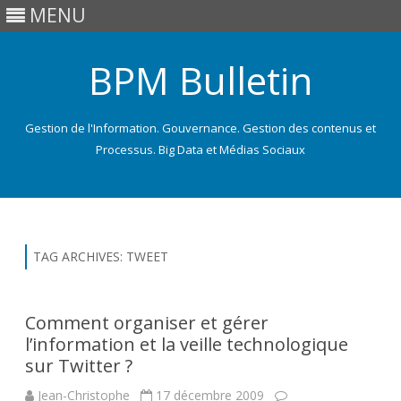
MENU
BPM Bulletin
Gestion de l'Information. Gouvernance. Gestion des contenus et
Processus. Big Data et Médias Sociaux
Skip
to
content
TAG ARCHIVES:
TWEET
Comment organiser et gérer
l’information et la veille technologique
sur Twitter ?
Jean-Christophe
17 décembre 2009