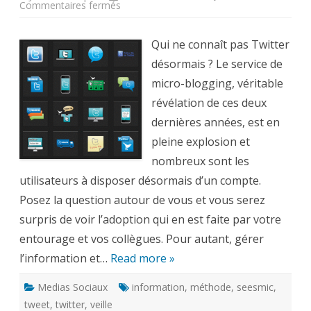
sur
Commentaires fermés
Comment
organiser
et
gérer
Qui ne connaît pas Twitter
l’information
et
désormais ? Le service de
la
veille
micro-blogging, véritable
technologique
sur
révélation de ces deux
Twitter
?
dernières années, est en
pleine explosion et
nombreux sont les
utilisateurs à disposer désormais d’un compte.
Posez la question autour de vous et vous serez
surpris de voir l’adoption qui en est faite par votre
entourage et vos collègues. Pour autant, gérer
l’information et…
Read more »
Medias Sociaux
information
,
méthode
,
seesmic
,
tweet
,
twitter
,
veille