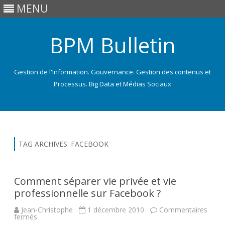
MENU
BPM Bulletin
Gestion de l'Information. Gouvernance. Gestion des contenus et
Processus. Big Data et Médias Sociaux
Skip
to
content
TAG ARCHIVES:
FACEBOOK
Comment séparer vie privée et vie
professionnelle sur Facebook ?
Jean-Christophe
1 décembre 2010
Commentaires
sur
fermés
Comment