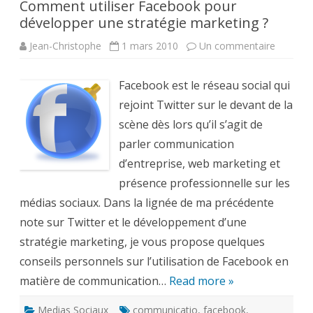
Comment utiliser Facebook pour
développer une stratégie marketing ?
sur
Jean-Christophe
1 mars 2010
Un commentaire
Comme
utiliser
Facebo
Facebook est le réseau social qui
pour
dévelop
rejoint Twitter sur le devant de la
une
stratégi
scène dès lors qu’il s’agit de
marketi
?
parler communication
d’entreprise, web marketing et
présence professionnelle sur les
médias sociaux. Dans la lignée de ma précédente
note sur Twitter et le développement d’une
stratégie marketing, je vous propose quelques
conseils personnels sur l’utilisation de Facebook en
matière de communication…
Read more »
Medias Sociaux
communicatio
,
facebook
,