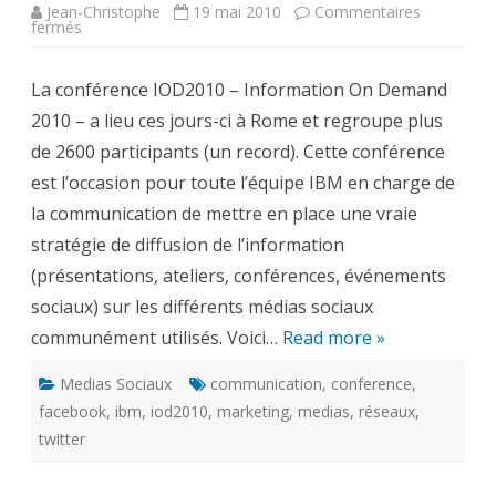
Jean-Christophe
19 mai 2010
Commentaires
sur
fermés
IOD2010
ou
comment
La conférence IOD2010 – Information On Demand
utiliser
les
2010 – a lieu ces jours-ci à Rome et regroupe plus
médias
sociaux
de 2600 participants (un record). Cette conférence
pour
animer
est l’occasion pour toute l’équipe IBM en charge de
un
événement
la communication de mettre en place une vraie
professionnel
stratégie de diffusion de l’information
(présentations, ateliers, conférences, événements
sociaux) sur les différents médias sociaux
communément utilisés. Voici…
Read more »
Medias Sociaux
communication
,
conference
,
facebook
,
ibm
,
iod2010
,
marketing
,
medias
,
réseaux
,
twitter