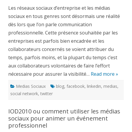
quotidie
Les réseaux sociaux d’entreprise et les médias
pour
entreteni
sociaux en tous genres sont désormais une réalité
votre
présence
dès lors que l’on parle communication
sur
les
professionnelle. Cette présence souhaitée par les
médias
sociaux
entreprises est parfois bien encadrée et les
d’entrepr
collaborateurs concernés se voient attribuer du
temps, parfois moins, et la plupart du temps c’est
aux collaborateurs volontaires de faire l’effort
nécessaire pour assurer la visibilité…
Read more »
Medias Sociaux
blog
,
facebook
,
linkedin
,
medias
,
social network
,
twitter
IOD2010 ou comment utiliser les médias
sociaux pour animer un événement
professionnel