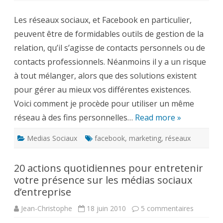
séparer
vie
Les réseaux sociaux, et Facebook en particulier,
privée
et
peuvent être de formidables outils de gestion de la
vie
professionnelle
relation, qu’il s’agisse de contacts personnels ou de
sur
Facebook
contacts professionnels. Néanmoins il y a un risque
?
à tout mélanger, alors que des solutions existent
pour gérer au mieux vos différentes existences.
Voici comment je procède pour utiliser un même
réseau à des fins personnelles…
Read more »
Medias Sociaux
facebook
,
marketing
,
réseaux
20 actions quotidiennes pour entretenir
votre présence sur les médias sociaux
d’entreprise
sur
Jean-Christophe
18 juin 2010
5 commentaires
20
actions