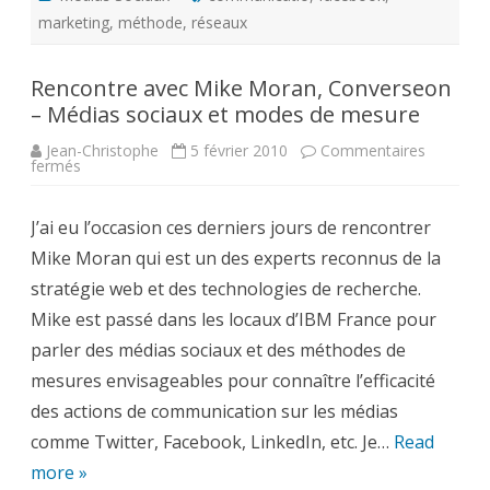
marketing
,
méthode
,
réseaux
Rencontre avec Mike Moran, Converseon
– Médias sociaux et modes de mesure
Jean-Christophe
5 février 2010
Commentaires
sur
fermés
Rencontre
avec
Mike
J’ai eu l’occasion ces derniers jours de rencontrer
Moran,
Converseon
Mike Moran qui est un des experts reconnus de la
–
Médias
stratégie web et des technologies de recherche.
sociaux
et
Mike est passé dans les locaux d’IBM France pour
modes
de
parler des médias sociaux et des méthodes de
mesure
mesures envisageables pour connaître l’efficacité
des actions de communication sur les médias
comme Twitter, Facebook, LinkedIn, etc. Je…
Read
more »