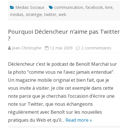
Medias Sociaux
communication
,
facebook
,
livre
,
medias
,
stratégie
,
twitter
,
web
Pourquoi Déclencheur n’aime pas Twitter
?
sur
Jean-Christophe
12 mai 2009
2 commentaires
Pourquoi
Déclench
n’aime
Déclencheur c’est le podcast de Benoît Marchal sur
pas
Twitter
la photo “comme vous ne l’avez jamais entendue”.
?
Un magazine mobile original et bien fait, que je
vous invite à visiter. Je cite cet exemple dans cette
note parce que je cherchais l’occasion d’écrire une
note sur Twitter, que nous échangeons
régulièrement avec Benoît sur les nouvelles
pratiques du Web et qu’il…
Read more »