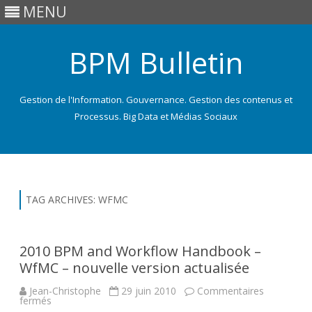
MENU
BPM Bulletin
Gestion de l'Information. Gouvernance. Gestion des contenus et
Processus. Big Data et Médias Sociaux
Skip
to
content
TAG ARCHIVES:
WFMC
2010 BPM and Workflow Handbook –
WfMC – nouvelle version actualisée
Jean-Christophe
29 juin 2010
Commentaires
sur
fermés
2010