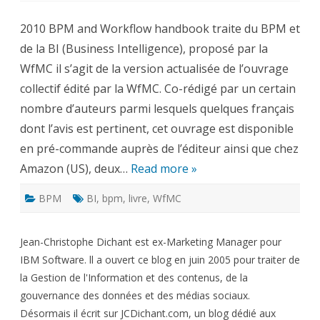
BPM
and
2010 BPM and Workflow handbook traite du BPM et
Workflow
Handbook
de la BI (Business Intelligence), proposé par la
–
WfMC
WfMC il s’agit de la version actualisée de l’ouvrage
–
nouvelle
collectif édité par la WfMC. Co-rédigé par un certain
version
actualisée
nombre d’auteurs parmi lesquels quelques français
dont l’avis est pertinent, cet ouvrage est disponible
en pré-commande auprès de l’éditeur ainsi que chez
Amazon (US), deux…
Read more »
BPM
BI
,
bpm
,
livre
,
WfMC
Jean-Christophe Dichant est ex-Marketing Manager pour
IBM Software. ll a ouvert ce blog en juin 2005 pour traiter de
la Gestion de l'Information et des contenus, de la
gouvernance des données et des médias sociaux.
Désormais il écrit sur JCDichant.com, un blog dédié aux