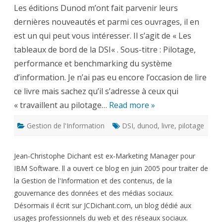
de
Les éditions Dunod m’ont fait parvenir leurs
bord
de
dernières nouveautés et parmi ces ouvrages, il en
la
DSI
est un qui peut vous intéresser. Il s’agit de « Les
tableaux de bord de la DSI« . Sous-titre : Pilotage,
performance et benchmarking du système
d’information. Je n’ai pas eu encore l’occasion de lire
ce livre mais sachez qu’il s’adresse à ceux qui
« travaillent au pilotage…
Read more »
Gestion de l'Information
DSI
,
dunod
,
livre
,
pilotage
Jean-Christophe Dichant est ex-Marketing Manager pour
IBM Software. ll a ouvert ce blog en juin 2005 pour traiter de
la Gestion de l'Information et des contenus, de la
gouvernance des données et des médias sociaux.
Désormais il écrit sur JCDichant.com, un blog dédié aux
usages professionnels du web et des réseaux sociaux.