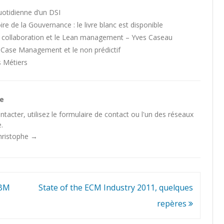
quotidienne d’un DSI
e de la Gouvernance : le livre blanc est disponible
la collaboration et le Lean management – Yves Caseau
le Case Management et le non prédictif
s Métiers
he
tacter, utilisez le
formulaire de contact
ou l'un des
réseaux
.
Christophe
→
IBM
State of the ECM Industry 2011, quelques
repères