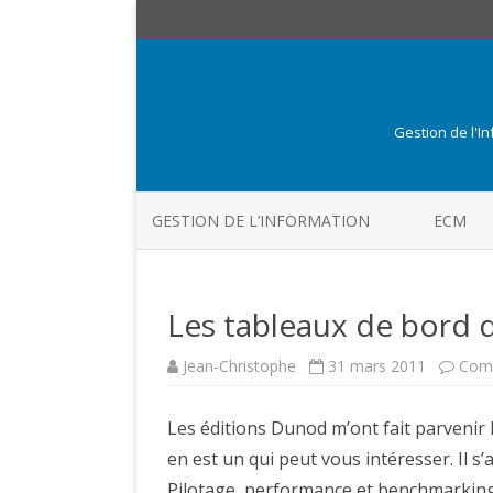
Gestion de l'I
GESTION DE L’INFORMATION
ECM
Les tableaux de bord d
Jean-Christophe
31 mars 2011
Comm
Les éditions Dunod m’ont fait parvenir 
en est un qui peut vous intéresser. Il s’
Pilotage, performance et benchmarking