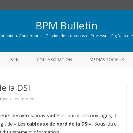
BPM Bulletin
nformation. Gouvernance. Gestion des contenus et Processus. Big Data et
Skip
to
BPM
COLLABORATION
MEDIAS SOCIAUX
content
e la DSI
sur
entaires fermés
Les
tableaux
de
leurs dernières nouveautés et parmi ces ouvrages, il
bord
de
agit de «
Les tableaux de bord de la DSI
la
« . Sous-titre :
DSI
 du système d’information.