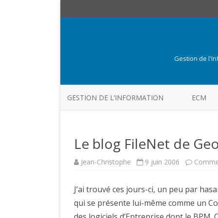
Gestion de l'I
GESTION DE L’INFORMATION
ECM
Le blog FileNet de Geo
Jean-Christophe
9 juin 2006
Commen
J’ai trouvé ces jours-ci, un peu par hasar
qui se présente lui-même comme un Con
des logiciels d’Entreprise dont le BPM.