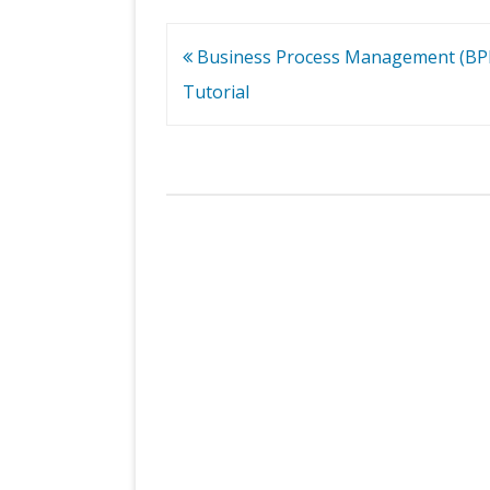
Navigation
Business Process Management (B
de
Tutorial
l’article