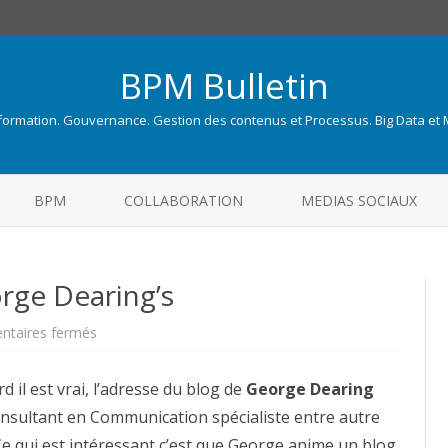
BPM Bulletin
nformation. Gouvernance. Gestion des contenus et Processus. Big Data et
Skip
to
BPM
COLLABORATION
MEDIAS SOCIAUX
content
rge Dearing’s
sur
taires fermés
Le
blog
FileNet
d il est vrai, l’adresse du blog de
de
George Dearing
George
sultant en Communication spécialiste entre autre
Dearing’s
 Ce qui est intéressant c’est que George anime un blog