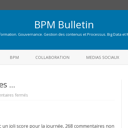
BPM Bulletin
nformation. Gouvernance. Gestion des contenus et Processus. Big Data et
Skip
to
BPM
COLLABORATION
MEDIAS SOCIAUX
content
tes …
sur
taires fermés
Déjà
plus
de
4000
visites
…
 un joli score pour la journée, 268 commentaires non