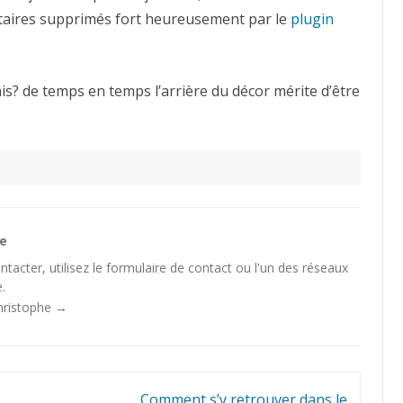
ntaires supprimés fort heureusement par le
plugin
ais? de temps en temps l’arrière du décor mérite d’être
he
tacter, utilisez le
formulaire de contact
ou l'un des
réseaux
.
Christophe
→
Comment s’y retrouver dans le