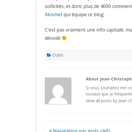
sollicités, et donc plus de 4000 comme
Akismet
qui équipe ce blog.
C’est pas vraiment une info capitale, m
dévoilé
Outils
About Jean-Christop
Si vous souhaitez me con
sociaux
que je fréquente
View all posts by Jean-
Navigation
Navigation par mots-clefs