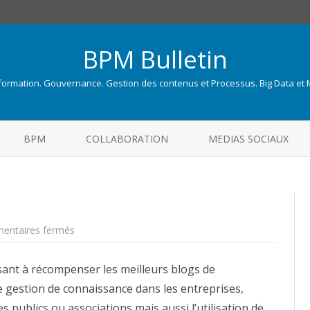
BPM Bulletin
nformation. Gouvernance. Gestion des contenus et Processus. Big Data et
Skip
to
BPM
COLLABORATION
MEDIAS SOCIAUX
content
sur
entaires fermés
Prix
Intrablog
2.0
isant à récompenser les meilleurs blogs de
e gestion de connaissance dans les entreprises,
s publics ou associations mais aussi l’utilisation de