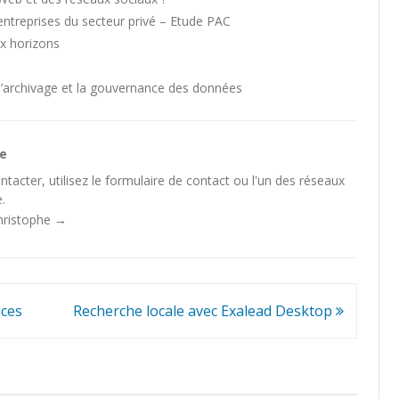
entreprises du secteur privé – Etude PAC
ux horizons
l’archivage et la gouvernance des données
he
tacter, utilisez le
formulaire de contact
ou l'un des
réseaux
.
Christophe
→
ices
Recherche locale avec Exalead Desktop