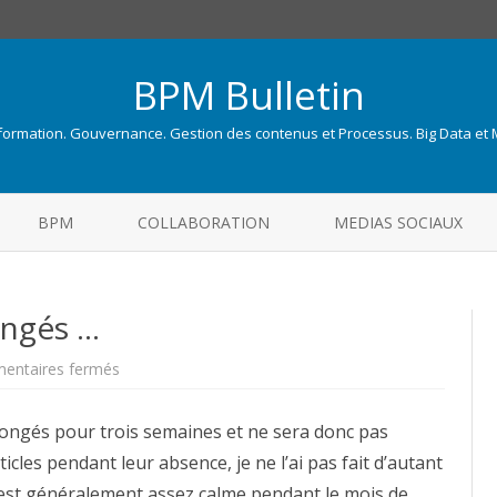
BPM Bulletin
nformation. Gouvernance. Gestion des contenus et Processus. Big Data et
Skip
to
BPM
COLLABORATION
MEDIAS SOCIAUX
content
ongés …
sur
entaires fermés
BPM
Bulletin
est
 congés pour trois semaines et ne sera donc pas
en
congés
cles pendant leur absence, je ne l’ai pas fait d’autant
…
M est généralement assez calme pendant le mois de