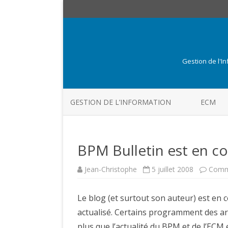
Gestion de l'I
GESTION DE L’INFORMATION
ECM
BPM Bulletin est en c
Jean-Christophe
5 juillet 2008
Comm
Le blog (et surtout son auteur) est en
actualisé. Certains programment des arti
plus que l’actualité du BPM et de l’EC