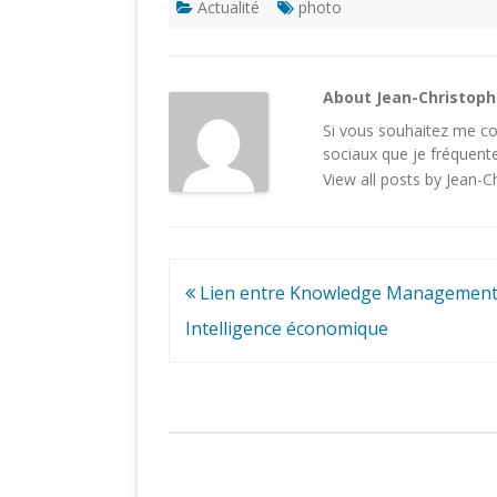
Actualité
photo
About Jean-Christop
Si vous souhaitez me con
sociaux
que je fréquente
View all posts by Jean-
Navigation
Lien entre Knowledge Management
de
Intelligence économique
l’article