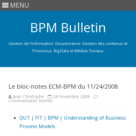
MENU
BPM Bulletin
Gestion de l'Information. Gouvernance. Gestion des contenus et
Processus. Big Data et Médias Sociaux
Skip
to
content
Le bloc-notes ECM-BPM du 11/24/2008
Jean-Christophe
24 novembre 2008
sur
Commentaires fermés
Le
bloc-
notes
QUT | FIT | BPM | Understanding of Business
ECM-
BPM
Process Models
du
11/24/2008