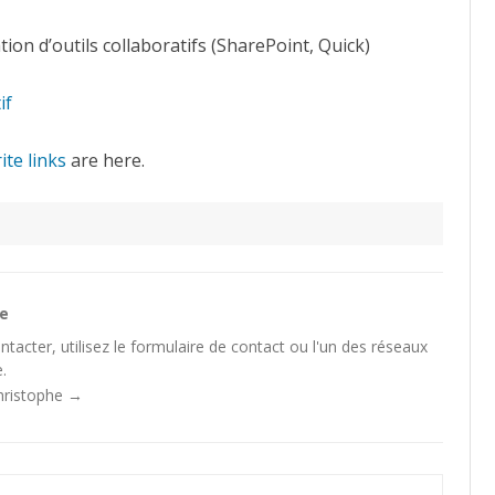
ion d’outils collaboratifs (SharePoint, Quick)
if
ite links
are here.
he
tacter, utilisez le
formulaire de contact
ou l'un des
réseaux
.
Christophe
→