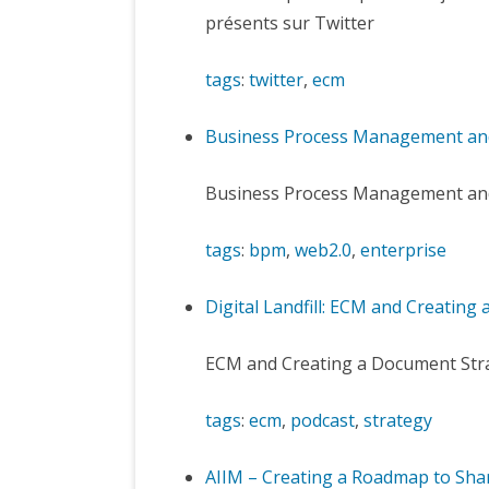
présents sur Twitter
tags
:
twitter
,
ecm
Business Process Management and 
Business Process Management and
tags
:
bpm
,
web2.0
,
enterprise
Digital Landfill: ECM and Creating
ECM and Creating a Document Str
tags
:
ecm
,
podcast
,
strategy
AIIM – Creating a Roadmap to Sha