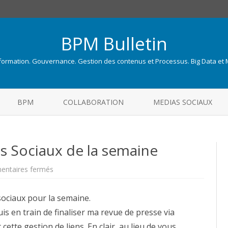
BPM Bulletin
nformation. Gouvernance. Gestion des contenus et Processus. Big Data et
Skip
to
BPM
COLLABORATION
MEDIAS SOCIAUX
content
 Sociaux de la semaine
sur
ntaires fermés
Liens
ECM-
BPM-
ociaux pour la semaine.
Médias
Sociaux
suis en train de finaliser ma revue de presse via
de
la
ette gestion de liens. En clair, au lieu de vous
semaine