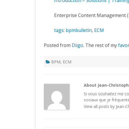
Introduction – Solutions | Trainin
Enterprise Content Management (
tags
:
bpmbulletin
,
ECM
Posted from
Diigo
. The rest of my
favor
BPM
,
ECM
About Jean-Christop
Si vous souhaitez me con
sociaux
que je fréquente
View all posts by Jean-