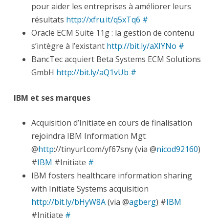
pour aider les entreprises à améliorer leurs
résultats
http://xfru.it/q5xTq6
#
Oracle ECM Suite 11g : la gestion de contenu
s’intègre à l’existant
http://bit.ly/aXIYNo
#
BancTec acquiert Beta Systems ECM Solutions
GmbH
http://bit.ly/aQ1vUb
#
IBM et ses marques
Acquisition d’Initiate en cours de finalisation
rejoindra IBM Information Mgt
@
http
://tinyurl.com/yf67sny (via @
nicod92160
)
#
IBM
#Initiate
#
IBM fosters healthcare information sharing
with Initiate Systems acquisition
http://bit.ly/bHyW8A
(via @
agberg
) #
IBM
#Initiate
#