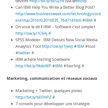
devices
http://bit.ly/bEuZFd
(via @
ebizq
)
Can IBM Help You Write a Better Blog Post?
http://www.businessweek.com/technology/cont
ent/mar2010/tc2010035_764714.htm
#
IBM
#
On vous le dit !! IBM – Software c’est simple !
http://ow.ly/1C6Aj
#
SPSS Modeler : IBM Debuts New Social Media
Analytics Tool
http://ow.ly/1JwvJ
#
IBM
#tool
#
twitter
#
IBM achète Sterling Sowtware
http://bit.ly/9kdsWP
#
IBM
#Sterling
#
Marketing, communication et réseaux sociaux
Marketing + Twitter, quelques pistes
http://bit.ly/bEFmPZ
#
7 conseils pour développer une stratégie