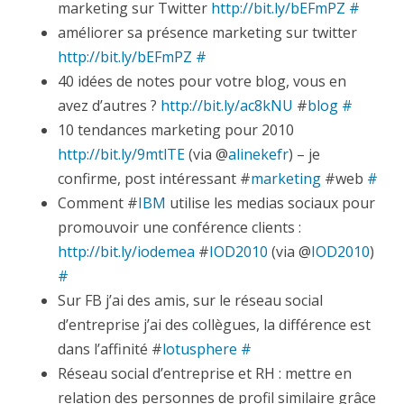
marketing sur Twitter
http://bit.ly/bEFmPZ
#
améliorer sa présence marketing sur twitter
http://bit.ly/bEFmPZ
#
40 idées de notes pour votre blog, vous en
avez d’autres ?
http://bit.ly/ac8kNU
#
blog
#
10 tendances marketing pour 2010
http://bit.ly/9mtlTE
(via @
alinekefr
) – je
confirme, post intéressant #
marketing
#web
#
Comment #
IBM
utilise les medias sociaux pour
promouvoir une conférence clients :
http://bit.ly/iodemea
#
IOD2010
(via @
IOD2010
)
#
Sur FB j’ai des amis, sur le réseau social
d’entreprise j’ai des collègues, la différence est
dans l’affinité #
lotusphere
#
Réseau social d’entreprise et RH : mettre en
relation des personnes de profil similaire grâce