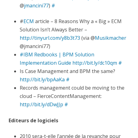
@
jmancini77
)
#
#
ECM
article – 8 Reasons Why a « Big » ECM
Solution Isn’t Always Better –
http://tinyurl.com/y8b3t73
(via @
Musikmacher
@jmancini77)
#IBM Redbooks | BPM Solution
Implementation Guide
http://bit.ly/dc10qm
#
Is Case Management and BPM the same?
http://bit.ly/bpAaKa
#
Records management could be moving to the
cloud – FierceContentManagement:
http://bit.ly/dDwJJp
#
Editeurs de logiciels
2010 sera-t-elle l’année de la revanche pour