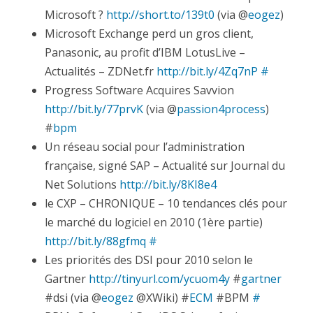
Microsoft ?
http://short.to/139t0
(via @
eogez
)
Microsoft Exchange perd un gros client,
Panasonic, au profit d’IBM LotusLive –
Actualités – ZDNet.fr
http://bit.ly/4Zq7nP
#
Progress Software Acquires Savvion
http://bit.ly/77prvK
(via @
passion4process
)
#
bpm
Un réseau social pour l’administration
française, signé SAP – Actualité sur Journal du
Net Solutions
http://bit.ly/8KI8e4
le CXP – CHRONIQUE – 10 tendances clés pour
le marché du logiciel en 2010 (1ère partie)
http://bit.ly/88gfmq
#
Les priorités des DSI pour 2010 selon le
Gartner
http://tinyurl.com/ycuom4y
#
gartner
#dsi (via @
eogez
@XWiki) #
ECM
#BPM
#