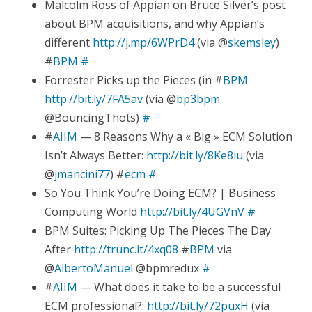
Malcolm Ross of Appian on Bruce Silver’s post
about BPM acquisitions, and why Appian’s
different
http://j.mp/6WPrD4
(via @
skemsley
)
#
BPM
#
Forrester Picks up the Pieces (in #
BPM
http://bit.ly/7FA5av
(via @
bp3bpm
@BouncingThots)
#
#
AIIM
— 8 Reasons Why a « Big » ECM Solution
Isn’t Always Better:
http://bit.ly/8Ke8iu
(via
@
jmancini77
) #
ecm
#
So You Think You’re Doing ECM? | Business
Computing World
http://bit.ly/4UGVnV
#
BPM Suites: Picking Up The Pieces The Day
After
http://trunc.it/4xq08
#
BPM
via
@
AlbertoManuel
@bpmredux
#
#
AIIM
— What does it take to be a successful
ECM professional?:
http://bit.ly/72puxH
(via