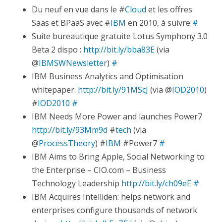
Du neuf en vue dans le #
Cloud
et les offres
Saas et BPaaS avec #
IBM
en 2010, à suivre
#
Suite bureautique gratuite Lotus Symphony 3.0
Beta 2 dispo :
http://bit.ly/bba83E
(via
@
IBMSWNewsletter
)
#
IBM Business Analytics and Optimisation
whitepaper.
http://bit.ly/91MScJ
(via @
IOD2010
)
#
IOD2010
#
IBM Needs More Power and launches Power7
http://bit.ly/93Mm9d
#
tech
(via
@
ProcessTheory
) #
IBM
#Power7
#
IBM Aims to Bring Apple, Social Networking to
the Enterprise – CIO.com – Business
Technology Leadership
http://bit.ly/ch09eE
#
IBM Acquires Intelliden: helps network and
enterprises configure thousands of network