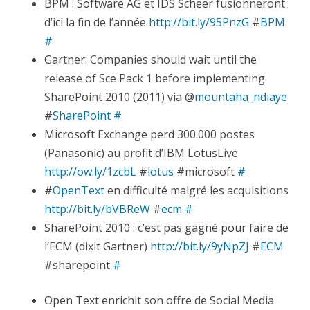
BPM : Software AG et IDS Scheer fusionneront
d’ici la fin de l’année
http://bit.ly/95PnzG
#
BPM
#
Gartner: Companies should wait until the
release of Sce Pack 1 before implementing
SharePoint 2010 (2011) via @
mountaha_ndiaye
#
SharePoint
#
Microsoft Exchange perd 300.000 postes
(Panasonic) au profit d’IBM LotusLive
http://ow.ly/1zcbL
#
lotus
#microsoft
#
#
OpenText
en difficulté malgré les acquisitions
http://bit.ly/bVBReW
#
ecm
#
SharePoint 2010 : c’est pas gagné pour faire de
l’ECM (dixit Gartner)
http://bit.ly/9yNpZJ
#
ECM
#sharepoint
#
Open Text enrichit son offre de Social Media