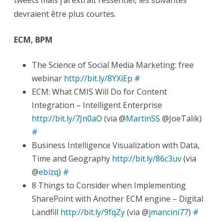
tweets mais j’ai extrait l’essentiel, les suivantes
devraient être plus courtes.
ECM, BPM
The Science of Social Media Marketing: free
webinar
http://bit.ly/8YXiEp
#
ECM: What CMIS Will Do for Content
Integration – Intelligent Enterprise
http://bit.ly/7Jn0aO
(via @
MartinSS
@JoeTalik)
#
Business Intelligence Visualization with Data,
Time and Geography
http://bit.ly/86c3uv
(via
@
ebizq
)
#
8 Things to Consider when Implementing
SharePoint with Another ECM engine – Digital
Landfill
http://bit.ly/9fqZy
(via @
jmancini77
)
#