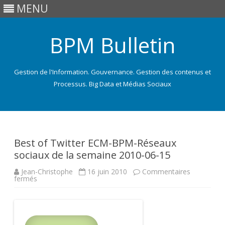
MENU
BPM Bulletin
Gestion de l'Information. Gouvernance. Gestion des contenus et
Processus. Big Data et Médias Sociaux
Skip
to
content
Best of Twitter ECM-BPM-Réseaux
sociaux de la semaine 2010-06-15
Jean-Christophe
16 juin 2010
Commentaires
sur
fermés
Best
of
Twitter
ECM-
BPM-
Réseaux