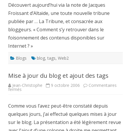
retrouver
Découvert aujourd’hui via la note de Jacques
dans
le
Froissant d’Altaïde, une toute nouvelle tribune
foisonnement
des
publiée par … La Tribune, et consacrée aux
contenus
disponibles
bloggeurs. « Comment s’y retrouver dans le
sur
Internet
foisonnement des contenus disponibles sur
?
Internet ? »
Blogs
blog
,
tags
,
Web2
Mise à jour du blog et ajout des tags
Jean-Christophe
9 octobre 2006
Commentaires
sur
fermés
Mise
à
jour
Comme vous l’avez peut-être constaté depuis
du
blog
quelques jours, j’ai effectué quelques mises à jour
et
ajout
sur le blog. La présentation a été légèrement revue
des
tags
avec l’ajout d’une colonne à droite me permettant