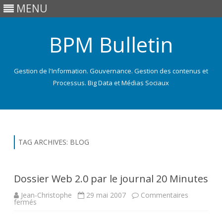
MENU
BPM Bulletin
Gestion de l'Information. Gouvernance. Gestion des contenus et
Processus. Big Data et Médias Sociaux
Skip
to
content
TAG ARCHIVES:
BLOG
Dossier Web 2.0 par le journal 20 Minutes
Jean-Christophe
29 mai 2007
Commentaires
sur
fermés
Dossier
Web