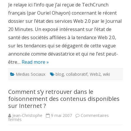
2.0
Je relaye ici l’info que j’ai reçue de TechCrunch
par
le
français (par Ouriel Ohayon) concernant le récent
journal
20
dossier sur l’état des services Web 2.0 par le Journal
Minutes
20 Minutes. Un exposé intéressant sur l’état de
santé des sociétés affiliées à la tendance Web 2.0,
sur les tendances qui se dégagent de cette vague
annoncée comme dévastatrice et qui ne l’est peut-
être…
Read more »
Medias Sociaux
blog
,
collaboratif
,
Web2
,
wiki
Comment s’y retrouver dans le
foisonnement des contenus disponibles
sur Internet ?
Jean-Christophe
9 mai 2007
Commentaires
sur
fermés
Comment
s’y