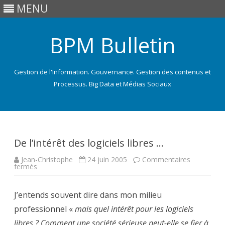
MENU
BPM Bulletin
Gestion de l'Information. Gouvernance. Gestion des contenus et
Processus. Big Data et Médias Sociaux
Skip
to
content
De l’intérêt des logiciels libres …
Jean-Christophe
24 juin 2005
Commentaires
sur
fermés
De
l’intérêt
des
J’entends souvent dire dans mon milieu
logiciels
libres
professionnel «
…
mais quel intérêt pour les logiciels
libres ? Comment une société sérieuse peut-elle se fier à