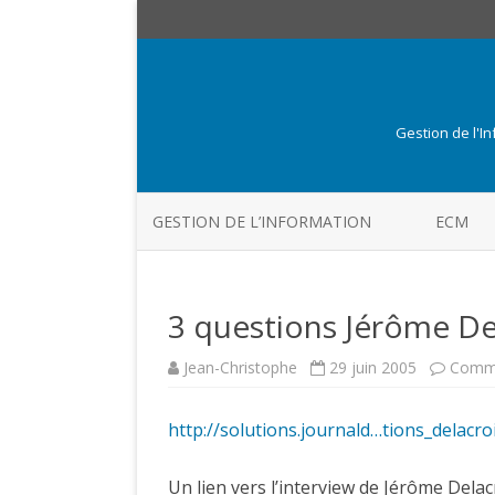
Gestion de l'I
GESTION DE L’INFORMATION
ECM
3 questions Jérôme De
Jean-Christophe
29 juin 2005
Comme
http://solutions.journald…tions_delacro
Un lien vers l’interview de Jérôme Dela