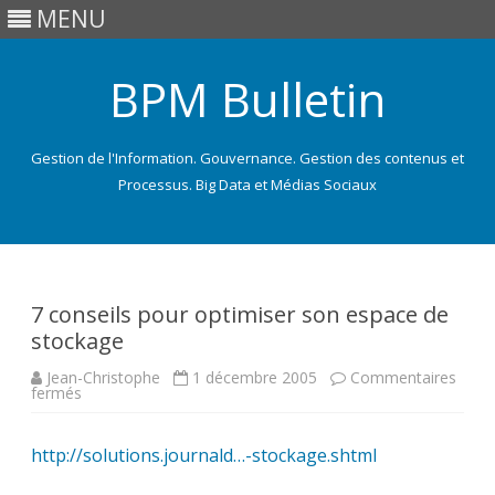
MENU
BPM Bulletin
Gestion de l'Information. Gouvernance. Gestion des contenus et
Processus. Big Data et Médias Sociaux
Skip
to
content
7 conseils pour optimiser son espace de
stockage
Jean-Christophe
1 décembre 2005
Commentaires
sur
fermés
7
conseils
pour
http://solutions.journald…-stockage.shtml
optimiser
son
espace