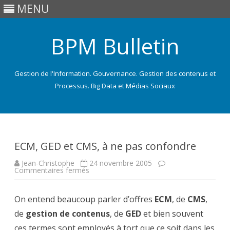
MENU
BPM Bulletin
Gestion de l'Information. Gouvernance. Gestion des contenus et
Processus. Big Data et Médias Sociaux
Skip
to
content
ECM, GED et CMS, à ne pas confondre
Jean-Christophe
24 novembre 2005
sur
Commentaires fermés
ECM,
GED
et
On entend beaucoup parler d’offres
CMS,
ECM
, de
CMS
,
à
de
gestion de contenus
ne
, de
GED
et bien souvent
pas
ces termes sont employés à tort que ce soit dans les
confondre