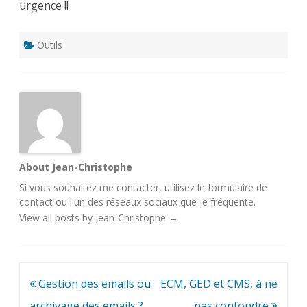
urgence !!
Outils
About Jean-Christophe
Si vous souhaitez me contacter, utilisez le
formulaire de
contact
ou l'un des
réseaux sociaux
que je fréquente.
View all posts by Jean-Christophe
→
Navigation
Gestion des emails ou
ECM, GED et CMS, à ne
de
archivage des emails ?
pas confondre