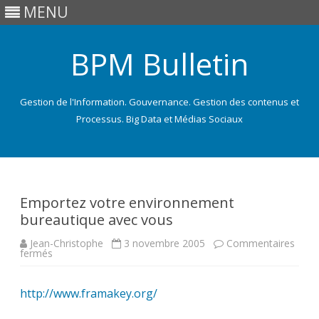
MENU
BPM Bulletin
Gestion de l'Information. Gouvernance. Gestion des contenus et
Processus. Big Data et Médias Sociaux
Skip
to
content
Emportez votre environnement
bureautique avec vous
Jean-Christophe
3 novembre 2005
Commentaires
sur
fermés
Emportez
votre
environnement
http://www.framakey.org/
bureautique
avec
vous