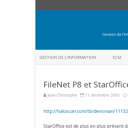
Gestion de l'I
GESTION DE L’INFORMATION
ECM
FileNet P8 et StarOffi
Jean-Christophe
11 décembre 2005
http://haloscan.com/tb/devonian/111
StarOffice est de plus en plus présent 