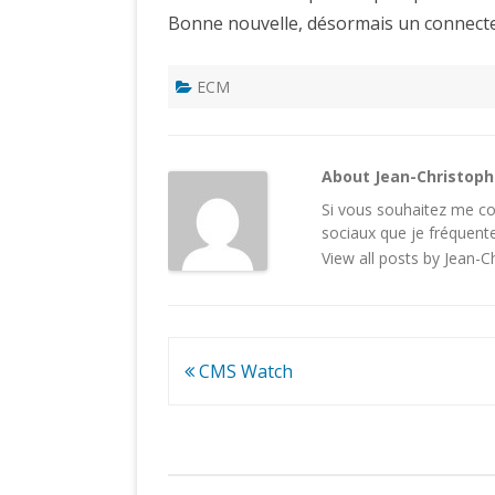
Bonne nouvelle, désormais un connecteu
ECM
About Jean-Christop
Si vous souhaitez me con
sociaux
que je fréquente
View all posts by Jean-
Navigation
CMS Watch
de
l’article