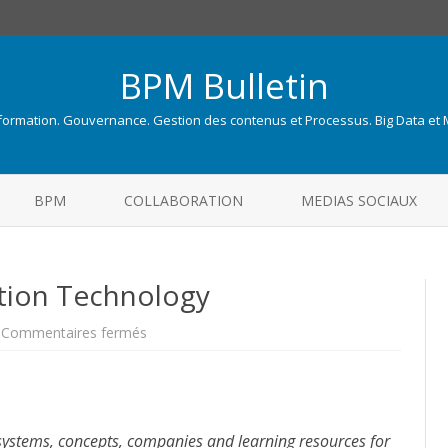
BPM Bulletin
nformation. Gouvernance. Gestion des contenus et Processus. Big Data et
Skip
to
BPM
COLLABORATION
MEDIAS SOCIAUX
content
tion Technology
sur
Commentaires fermés
Workflows
–
Collaboration
Technology
ystems, concepts, companies and learning resources for