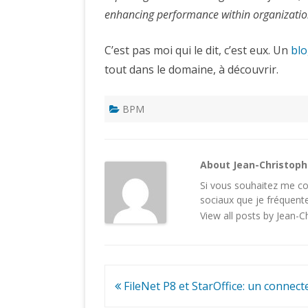
enhancing performance within organizatio
C’est pas moi qui le dit, c’est eux. Un
bl
tout dans le domaine, à découvrir.
BPM
About Jean-Christop
Si vous souhaitez me con
sociaux
que je fréquente
View all posts by Jean-
Navigation
FileNet P8 et StarOffice: un connect
de