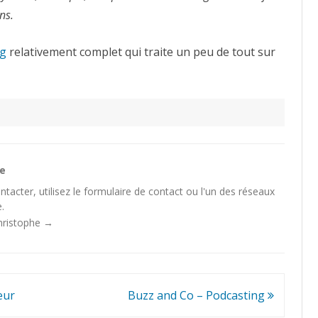
ns.
og
relativement complet qui traite un peu de tout sur
he
tacter, utilisez le
formulaire de contact
ou l'un des
réseaux
.
Christophe
→
eur
Buzz and Co – Podcasting