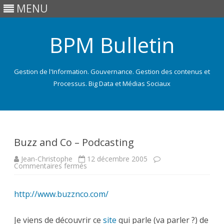
MENU
BPM Bulletin
Gestion de l'Information. Gouvernance. Gestion des contenus et
Processus. Big Data et Médias Sociaux
Skip
to
content
Buzz and Co – Podcasting
Jean-Christophe
12 décembre 2005
sur
Commentaires fermés
Buzz
and
Co
http://www.buzznco.com/
–
Podcasting
Je viens de découvrir ce
site
qui parle (va parler ?) de