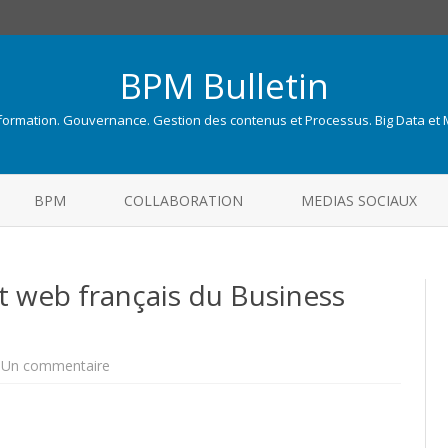
BPM Bulletin
nformation. Gouvernance. Gestion des contenus et Processus. Big Data et
Skip
to
BPM
COLLABORATION
MEDIAS SOCIAUX
content
t web français du Business
sur
Un commentaire
BPM-
fr.com
:
Le
Carnet