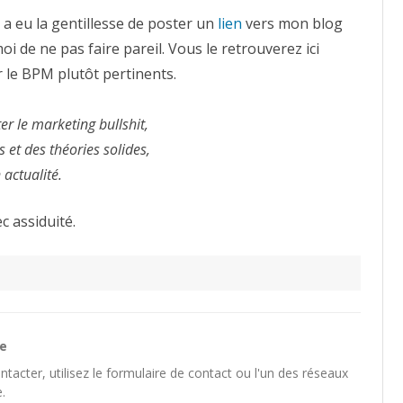
web
français
, a eu la gentillesse de poster un
lien
vers mon blog
du
Business
i de ne pas faire pareil. Vous le retrouverez ici
process
Management
r le BPM plutôt pertinents.
er le marketing bullshit,
 et des théories solides,
actualité.
c assiduité.
he
tacter, utilisez le
formulaire de contact
ou l'un des
réseaux
.