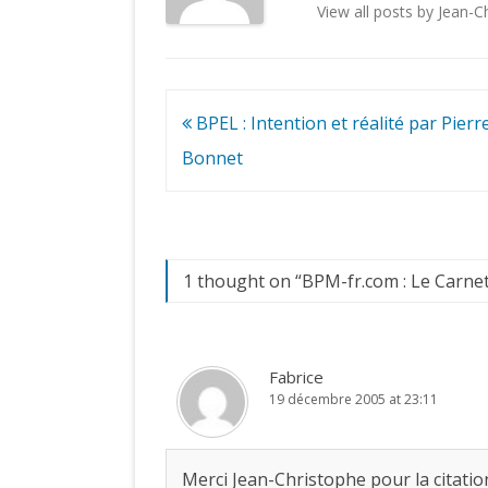
View all posts by Jean-
Navigation
BPEL : Intention et réalité par Pierr
de
Bonnet
l’article
1 thought on “
BPM-fr.com : Le Carne
Fabrice
19 décembre 2005 at 23:11
Merci Jean-Christophe pour la citatio