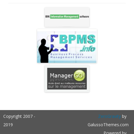
Copyright 2007 -
ZeroGravity
by
2019
GalussoThemes.com
Powered by