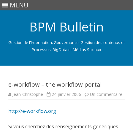
MENU
BPM Bulletin
Gestion de l'Information. Gouvernance. Gestion des contenus et
Processus. Big Data et Médias Sociaux
Skip
to
content
e-workflow – the workflow portal
sur
Jean-Christophe
24 janvier 2006
Un commentaire
e-
work
–
http://e-workflow.org
the
work
porta
Si vous cherchez des renseignements génériques