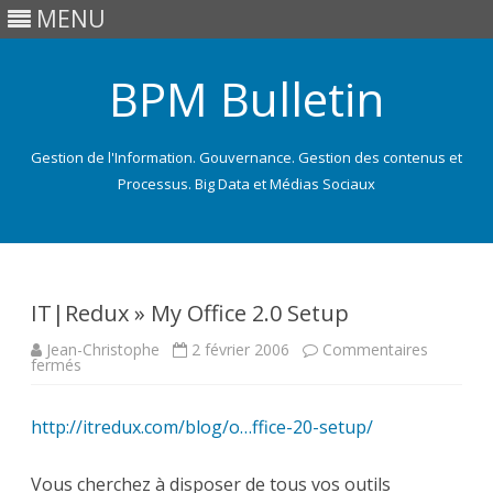
MENU
BPM Bulletin
Gestion de l'Information. Gouvernance. Gestion des contenus et
Processus. Big Data et Médias Sociaux
Skip
to
content
IT|Redux » My Office 2.0 Setup
Jean-Christophe
2 février 2006
Commentaires
sur
fermés
IT|Redux
»
My
http://itredux.com/blog/o…ffice-20-setup/
Office
2.0
Setup
Vous cherchez à disposer de tous vos outils