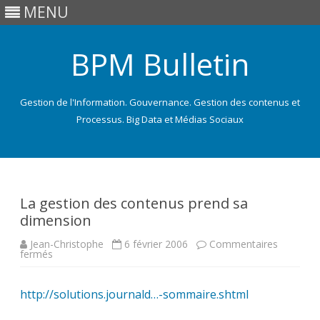
MENU
BPM Bulletin
Gestion de l'Information. Gouvernance. Gestion des contenus et
Processus. Big Data et Médias Sociaux
Skip
to
content
La gestion des contenus prend sa
dimension
Jean-Christophe
6 février 2006
Commentaires
sur
fermés
La
gestion
des
http://solutions.journald…-sommaire.shtml
contenus
prend
sa