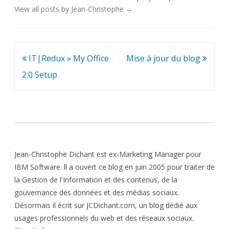
View all posts by Jean-Christophe
→
Navigation
IT|Redux » My Office
Mise à jour du blog
de
2.0 Setup
l’article
Jean-Christophe Dichant est ex-Marketing Manager pour
IBM Software. ll a ouvert ce blog en juin 2005 pour traiter de
la Gestion de l'Information et des contenus, de la
gouvernance des données et des médias sociaux.
Désormais il écrit sur JCDichant.com, un blog dédié aux
usages professionnels du web et des réseaux sociaux.