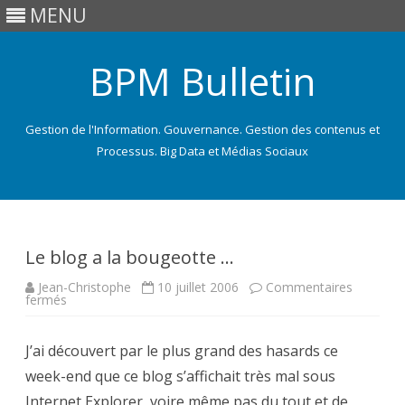
MENU
BPM Bulletin
Gestion de l'Information. Gouvernance. Gestion des contenus et
Processus. Big Data et Médias Sociaux
Skip
to
content
Le blog a la bougeotte …
Jean-Christophe
10 juillet 2006
Commentaires
sur
fermés
Le
blog
a
J’ai découvert par le plus grand des hasards ce
la
bougeotte
week-end que ce blog s’affichait très mal sous
…
Internet Explorer, voire même pas du tout et de