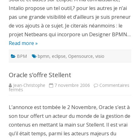
Intalio propose un tel outil,? pour les autres je n’ai
pas une grande visibilité et d’ailleurs je suis preneur
de vos ajouts à ce sujet. Je citerais néanmoins : le
projet Netbeans qui incorpore un Designer BPMN…
Read more »
BPM
bpmn
,
eclipse
,
Opensource
,
visio
Oracle s’offre Stellent
Jean-Christophe
7 novembre 2006
Commentaires
sur
fermés
Oracle
s’offre
Stellent
L’annonce est tombée le 2 Novembre, Oracle s’est à
son tour offert un acteur du monde de la gestion de
contenus en mettant la main sur Stellent. Il est vrai
qu’il était temps, parmi les acteurs majeurs du