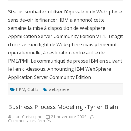
propose
un
Si vous souhaitez utiliser l’équivalent de Websphere
Websphere
Open
sans devoir le financer, IBM a annoncé cette
Source
semaine la mise à disposition de Websphere
Appmlication Server Community Edition V1.1. Il s’agit
d’une version light de Websphere mais pleinemnt
opérationnelle, à destination entre autre des
PME/PMI. Le communiqué de presse IBM en suivant
le lien ci-dessous. Announcing IBM WebSphere
Application Server Community Edition
BPM
,
Outils
websphere
Business Process Modeling -Tyner Blain
Jean-Christophe
21 novembre 2006
sur
Commentaires fermés
Business
Process