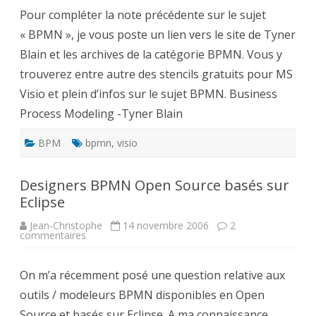
Modeling
Pour compléter la note précédente sur le sujet
-
Tyner
« BPMN », je vous poste un lien vers le site de Tyner
Blain
Blain et les archives de la catégorie BPMN. Vous y
trouverez entre autre des stencils gratuits pour MS
Visio et plein d’infos sur le sujet BPMN. Business
Process Modeling -Tyner Blain
BPM
bpmn
,
visio
Designers BPMN Open Source basés sur
Eclipse
Jean-Christophe
14 novembre 2006
2
sur
commentaires
Designers
BPMN
Open
On m’a récemment posé une question relative aux
Source
basés
outils / modeleurs BPMN disponibles en Open
sur
Eclipse
Source et basés sur Eclipse. A ma connaissance,