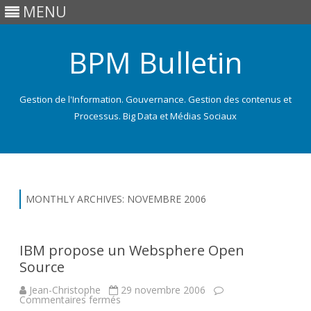
MENU
BPM Bulletin
Gestion de l'Information. Gouvernance. Gestion des contenus et
Processus. Big Data et Médias Sociaux
Skip
to
content
MONTHLY ARCHIVES:
NOVEMBRE 2006
IBM propose un Websphere Open
Source
Jean-Christophe
29 novembre 2006
sur
Commentaires fermés
IBM