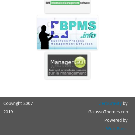
Copyright 2007 -
ZeroGravity
by
2019
GalussoThemes.com
Powered by
WordPress