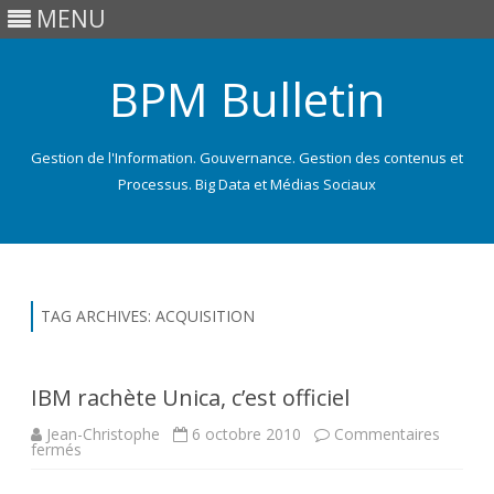
MENU
BPM Bulletin
Gestion de l'Information. Gouvernance. Gestion des contenus et
Processus. Big Data et Médias Sociaux
Skip
to
content
TAG ARCHIVES:
ACQUISITION
IBM rachète Unica, c’est officiel
Jean-Christophe
6 octobre 2010
Commentaires
sur
fermés
IBM
rachète