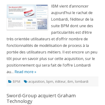
Lombardi
et
IBM vient d’annoncer
étend
son
aujourd’hui le rachat de
leadership
en
Lombardi, l’éditeur de la
matière
de
suite BPM dont une des
BPM
particularités est d’être
très orientée utilisateurs et d’offrir nombre de
fonctionnalités de modélisation de process à la
portée des utilisateurs métiers. Il est encore un peu
tôt pour en savoir plus sur cette acquisition, sur le
positionnement qui sera fait de l’offre Lombardi
au…
Read more »
BPM
acquisition
,
bpm
,
éditeur
,
ibm
,
lombardi
Sword-Group acquiert Graham
Technology