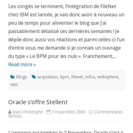
les
Les congés se terminent, l’intégration de FileNet
nuls »
et
chez IBM est lancée, je vais donc avoir à nouveau un
autres
sujets
peu de temps pour alimenter le blog que j’ai
passablement délaissé ces dernières semaines ! Je
dépile donc aussi vos réactions et parmi celles-ci l’un
d’entre vous me demande si je connais un ouvrage
du type « Le BPM pour les nuls ». Franchement,…
Read more »
Blogs
acquisition
,
bpm
,
filenet
,
infos
,
websphere
,
wps
Oracle s’offre Stellent
Jean-Christophe
7 novembre 2006
Commentaires
sur
fermés
Oracle
s’offre
Stellent
L’annonce est tombée le 2 Novembre, Oracle s’est à