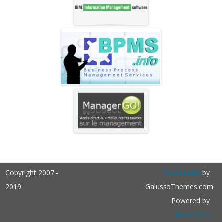
Copyright 2007 -
ZeroGravity
by
2019
GalussoThemes.com
Powered by
WordPress