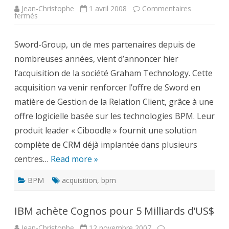
Jean-Christophe
1 avril 2008
Commentaires
sur
fermés
Sword-
Group
acquiert
Sword-Group, un de mes partenaires depuis de
Graham
Technology
nombreuses années, vient d’annoncer hier
l’acquisition de la société Graham Technology. Cette
acquisition va venir renforcer l’offre de Sword en
matière de Gestion de la Relation Client, grâce à une
offre logicielle basée sur les technologies BPM. Leur
produit leader « Ciboodle » fournit une solution
complète de CRM déjà implantée dans plusieurs
centres…
Read more »
BPM
acquisition
,
bpm
IBM achète Cognos pour 5 Milliards d’US$
Jean-Christophe
12 novembre 2007