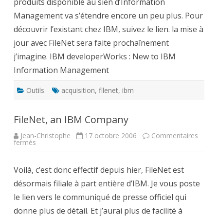
produits disponible au sien d’Information
catalogue
Management va s’étendre encore un peu plus. Pour
découvrir l’existant chez IBM, suivez le lien. la mise à
jour avec FileNet sera faite prochaînement
j’imagine. IBM developerWorks : New to IBM
Information Management
Outils
acquisition
,
filenet
,
ibm
FileNet, an IBM Company
Jean-Christophe
17 octobre 2006
Commentaires
sur
fermés
FileNet,
an
IBM
Voilà, c’est donc effectif depuis hier, FileNet est
Company
désormais filiale à part entière d’IBM. Je vous poste
le lien vers le communiqué de presse officiel qui
donne plus de détail. Et j’aurai plus de facilité à