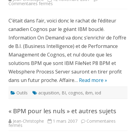
sur
Commentaires fermés
IBM
achète
Cognos
C’était dans l’air, voici donc le rachat de l’éditeur
pour
5
canadien Cognos par le géant IBM bouclé.
Milliards
d’US$
Information On Demand va donc s’enrichir de l’offre
de B.I. (Business Intelligence) et de Performance
Management de Cognos, et nul doute que les
solutions BPM que sont IBM FileNet P8 BPM et
Websphere Process Server sauront en tirer profit
dans un futur proche. Affaire…
Read more »
Outils
acquisition
,
BI
,
cognos
,
ibm
,
iod
« BPM pour les nuls » et autres sujets
Jean-Christophe
1 mars 2007
Commentaires
sur
fermés
« BPM
pour