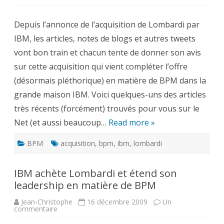
Que
pensent
les
Depuis l’annonce de l’acquisition de Lombardi par
analystes
de
IBM, les articles, notes de blogs et autres tweets
l’acquisition
de
vont bon train et chacun tente de donner son avis
Lombardi
par
sur cette acquisition qui vient compléter l’offre
IBM
?
(désormais pléthorique) en matière de BPM dans la
grande maison IBM. Voici quelques-uns des articles
très récents (forcément) trouvés pour vous sur le
Net (et aussi beaucoup…
Read more »
BPM
acquisition
,
bpm
,
ibm
,
lombardi
IBM achète Lombardi et étend son
leadership en matière de BPM
Jean-Christophe
16 décembre 2009
Un
sur
commentaire
IBM
achète