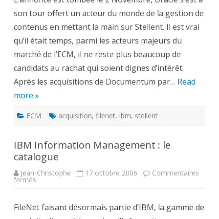
son tour offert un acteur du monde de la gestion de
contenus en mettant la main sur Stellent. Il est vrai
qu’il était temps, parmi les acteurs majeurs du
marché de l’ECM, il ne reste plus beaucoup de
candidats au rachat qui soient dignes d’intérêt.
Après les acquisitions de Documentum par…
Read
more »
ECM
acquisition
,
filenet
,
ibm
,
stellent
IBM Information Management : le
catalogue
Jean-Christophe
17 octobre 2006
Commentaires
sur
fermés
IBM
Information
Management
FileNet faisant désormais partie d’IBM, la gamme de
:
le